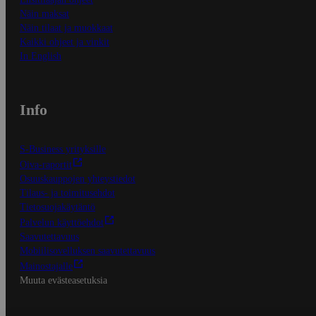
Näin maksat
Näin tilaat ja muokkaat
Kaikki ohjeet ja vinkit
In English
Info
S-Business yrityksille
Oiva-raportit
Osuuskauppojen yhteystiedot
Tilaus- ja toimitusehdot
Tietosuojakäytäntö
Palvelun käyttöehdot
Saavutettavuus
Mobiilisovelluksen saavutettavuus
Mainostajalle
Muuta evästeasetuksia