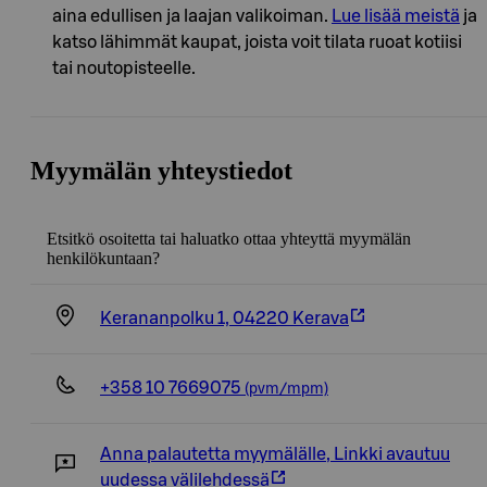
aina edullisen ja laajan valikoiman.
Lue lisää meistä
ja
katso lähimmät kaupat, joista voit tilata ruoat kotiisi
tai noutopisteelle.
Myymälän yhteystiedot
Etsitkö osoitetta tai haluatko ottaa yhteyttä myymälän
henkilökuntaan?
Kerananpolku 1, 04220 Kerava
+358 10 7669075
(pvm/mpm)
Anna palautetta myymälälle
,
Linkki avautuu
uudessa välilehdessä