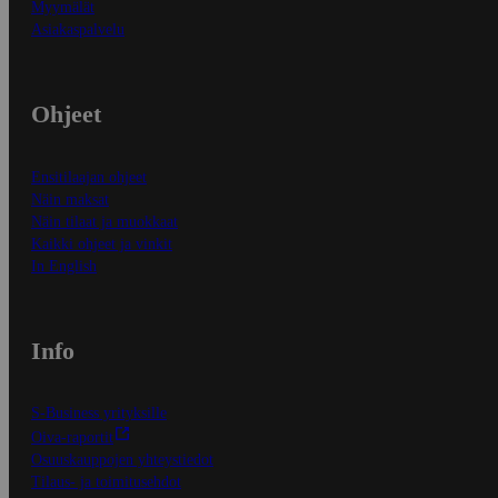
Myymälät
Asiakaspalvelu
Ohjeet
Ensitilaajan ohjeet
Näin maksat
Näin tilaat ja muokkaat
Kaikki ohjeet ja vinkit
In English
Info
S-Business yrityksille
Oiva-raportit
Osuuskauppojen yhteystiedot
Tilaus- ja toimitusehdot