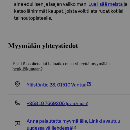
aina edullisen ja laajan valikoiman.
Lue lisää meistä
ja
katso lähimmät kaupat, joista voit tilata ruoat kotiisi
tai noutopisteelle.
Myymälän yhteystiedot
Etsitkö osoitetta tai haluatko ottaa yhteyttä myymälän
henkilökuntaan?
Ylästöntie 28, 01510 Vantaa
+358 10 7669305
(pvm/mpm)
Anna palautetta myymälälle
,
Linkki avautuu
uudessa välilehdessä