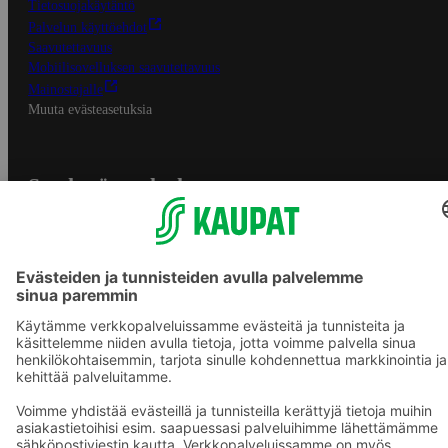
Tietosuojakäytäntö
Palvelun käyttöehdot
Saavutettavuus
Mobiilisovelluksen saavutettavuus
Mainostajalle
Muuta evästeasetuksia
S-ryhmän palvelut
S-ryhmä
Asiakasomistajuus
Yhteishyvä Ruoka -sovellus
S-ostoslista -sovellus
Prisma.fi
Sokos.fi
S-Pankki
Yhteishyvä
Sokos Hotels
Raflaamo