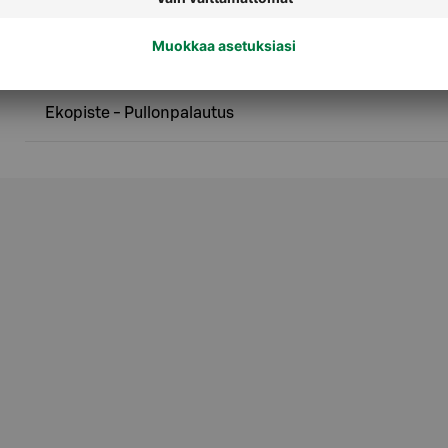
Palvelut
Ekopiste - Pullonpalautus