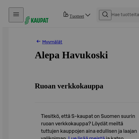
Hyppää sisältöön
Tuotteet
Myymälät
Alepa Havukoski
Ruoan verkkokauppa
Tiesitkö, että S-kaupat on Suomen suurin
ruoan verkkokauppa? Löydät meiltä
tuttujen kauppojen aina edullisen ja laajan
valikoiman.
Lue lisää meistä
ja katso