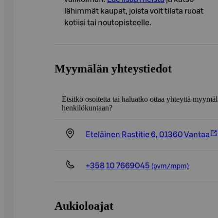
lähimmät kaupat, joista voit tilata ruoat
kotiisi tai noutopisteelle.
Myymälän yhteystiedot
Etsitkö osoitetta tai haluatko ottaa yhteyttä myymä
henkilökuntaan?
Eteläinen Rastitie 6, 01360 Vantaa
+358 10 7669045
(pvm/mpm)
Aukioloajat