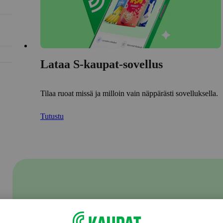
Lataa S-kaupat-sovellus
Tilaa ruoat missä ja milloin vain näppärästi sovelluksella.
Tutustu
S-ostoslistalla jaat
kauppareissusi tiedot