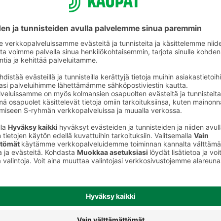
helposti koko
perheelle
S-ostoslista-sovelluksesta löydät nyt
kaikki S-ryhmän myymälät, niiden
valikoimat ja tuotteiden hinnat. Voit
rakentaa ostoslistan kätevästi
sovelluksessa ja jakaa sen
perheenjäsenille täydennettäväksi.
S-kaupat-ruokaverkkokaupassa voit
tehdä ostoslistasi
täällä
ja tilata ruoat
kotiin tai noutopisteelle.
Lataa S-ostoslista-sovellus