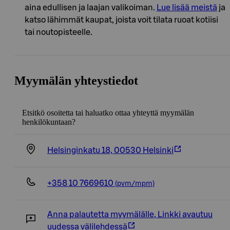
aina edullisen ja laajan valikoiman.
Lue lisää meistä
ja
katso lähimmät kaupat, joista voit tilata ruoat kotiisi
tai noutopisteelle.
Myymälän yhteystiedot
Etsitkö osoitetta tai haluatko ottaa yhteyttä myymälän
henkilökuntaan?
Helsinginkatu 18, 00530 Helsinki
+358 10 7669610
(pvm/mpm)
Anna palautetta myymälälle
,
Linkki avautuu
uudessa välilehdessä