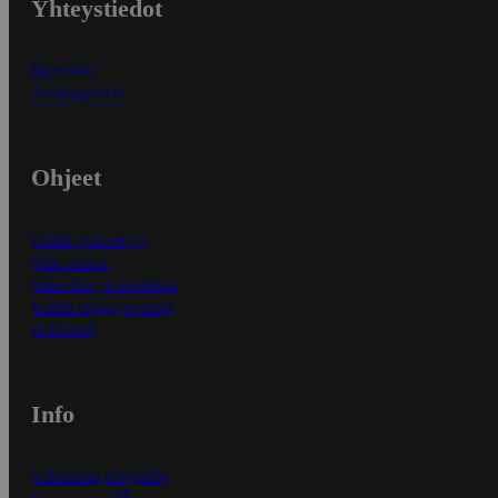
Yhteystiedot
Myymälät
Asiakaspalvelu
Ohjeet
Ensitilaajan ohjeet
Näin maksat
Näin tilaat ja muokkaat
Kaikki ohjeet ja vinkit
In English
Info
S-Business yrityksille