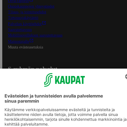
Oiva-raportit
Osuuskauppojen yhteystiedot
Tilaus- ja toimitusehdot
Tietosuojakäytäntö
Palvelun käyttöehdot
Saavutettavuus
Mobiilisovelluksen saavutettavuus
Mainostajalle
Muuta evästeasetuksia
S-ryhmän palvelut
S-ryhmä
Asiakasomistajuus
Yhteishyvä Ruoka -sovellus
S-ostoslista -sovellus
Prisma.fi
Sokos.fi
S-Pankki