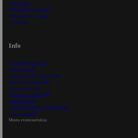
Näin maksat
Näin tilaat ja muokkaat
Kaikki ohjeet ja vinkit
In English
Info
S-Business yrityksille
Oiva-raportit
Osuuskauppojen yhteystiedot
Tilaus- ja toimitusehdot
Tietosuojakäytäntö
Palvelun käyttöehdot
Saavutettavuus
Mobiilisovelluksen saavutettavuus
Mainostajalle
Muuta evästeasetuksia