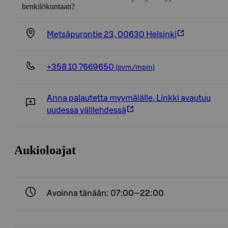
henkilökuntaan?
Metsäpurontie 23, 00630 Helsinki
+358 10 7669650
(pvm/mpm)
Anna palautetta myymälälle
,
Linkki avautuu
uudessa välilehdessä
Aukioloajat
Avoinna tänään: 07:00—22:00