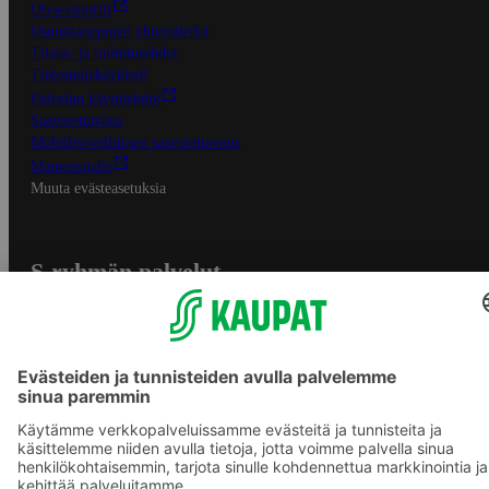
Oiva-raportit
Osuuskauppojen yhteystiedot
Tilaus- ja toimitusehdot
Tietosuojakäytäntö
Palvelun käyttöehdot
Saavutettavuus
Mobiilisovelluksen saavutettavuus
Mainostajalle
Muuta evästeasetuksia
S-ryhmän palvelut
S-ryhmä
Asiakasomistajuus
Yhteishyvä Ruoka -sovellus
S-ostoslista -sovellus
Prisma.fi
Sokos.fi
S-Pankki