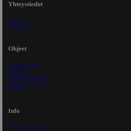
Yhteystiedot
Myymälät
Asiakaspalvelu
Ohjeet
Ensitilaajan ohjeet
Näin maksat
Näin tilaat ja muokkaat
Kaikki ohjeet ja vinkit
In English
Info
S-Business yrityksille