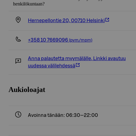
henkilökuntaan?
Hernepellontie 20, 00710 Helsinki
+358 10 7669096
(pvm/mpm)
Anna palautetta myymälälle
,
Linkki avautuu
uudessa välilehdessä
Aukioloajat
Avoinna tänään: 06:30—22:00