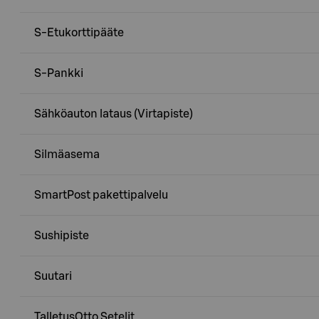
S-Etukorttipääte
S-Pankki
Sähköauton lataus (Virtapiste)
Silmäasema
SmartPost pakettipalvelu
Sushipiste
Suutari
TalletusOtto Setelit