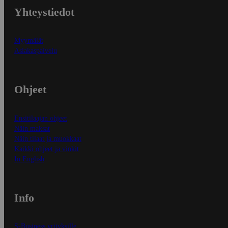
Yhteystiedot
Myymälät
Asiakaspalvelu
Ohjeet
Ensitilaajan ohjeet
Näin maksat
Näin tilaat ja muokkaat
Kaikki ohjeet ja vinkit
In English
Info
S-Business yrityksille