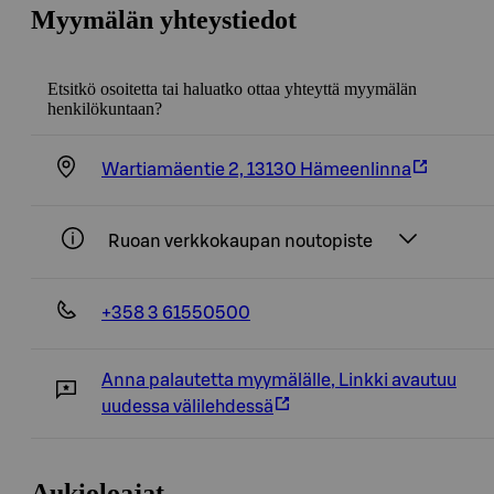
Myymälän yhteystiedot
Etsitkö osoitetta tai haluatko ottaa yhteyttä myymälän
henkilökuntaan?
Wartiamäentie 2, 13130 Hämeenlinna
Ruoan verkkokaupan noutopiste
+358 3 61550500
Anna palautetta myymälälle
,
Linkki avautuu
uudessa välilehdessä
Aukioloajat