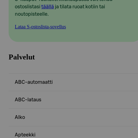
ostoslistasi
täällä
ja tilata ruoat kotiin tai
noutopisteelle.
Lataa S-ostoslista-sovellus
Palvelut
ABC-automaatti
ABC-lataus
Alko
Apteekki