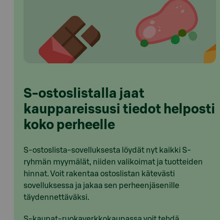
S-ostoslistalla jaat
kauppareissusi tiedot helposti
koko perheelle
S-ostoslista-sovelluksesta löydät nyt kaikki S-
ryhmän myymälät, niiden valikoimat ja tuotteiden
hinnat. Voit rakentaa ostoslistan kätevästi
sovelluksessa ja jakaa sen perheenjäsenille
täydennettäväksi.
S-kaupat-ruokaverkkokaupassa voit tehdä