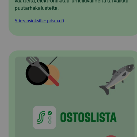
vaatteita, elektroniikkaa, urheiluvälineitä tai vaikka
puutarhakalusteita.
Siirry ostoksille: prisma.fi