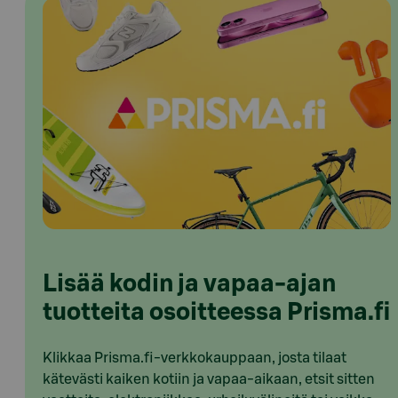
Lisää kodin ja vapaa-ajan
tuotteita osoitteessa Prisma.fi
Klikkaa Prisma.fi-verkkokauppaan, josta tilaat
kätevästi kaiken kotiin ja vapaa-aikaan, etsit sitten