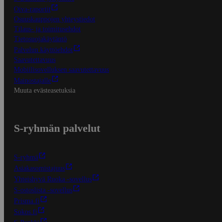
Oiva-raportit
Osuuskauppojen yhteystiedot
Tilaus- ja toimitusehdot
Tietosuojakäytäntö
Palvelun käyttöehdot
Saavutettavuus
Mobiilisovelluksen saavutettavuus
Mainostajalle
Muuta evästeasetuksia
S-ryhmän palvelut
S-ryhmä
Asiakasomistajuus
Yhteishyvä Ruoka -sovellus
S-ostoslista -sovellus
Prisma.fi
Sokos.fi