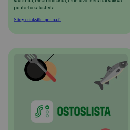
vaatteita, elektroniikkaa, urheiluvälineitä tai vaikka
puutarhakalusteita.
Siirry ostoksille: prisma.fi