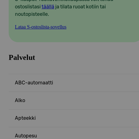
ostoslistasi
täällä
ja tilata ruoat kotiin tai
noutopisteelle.
Lataa S-ostoslista-sovellus
Palvelut
ABC-automaatti
Alko
Apteekki
Autopesu