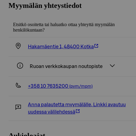
Myymälän yhteystiedot
Etsitkö osoitetta tai haluatko ottaa yhteyttä myymälän
henkilökuntaan?
Hakamäentie 1, 48400 Kotka
Ruoan verkkokaupan noutopiste
+358 10 7635200
(pvm/mpm)
Anna palautetta myymälälle
,
Linkki avautuu
uudessa välilehdessä
Aukioloajat