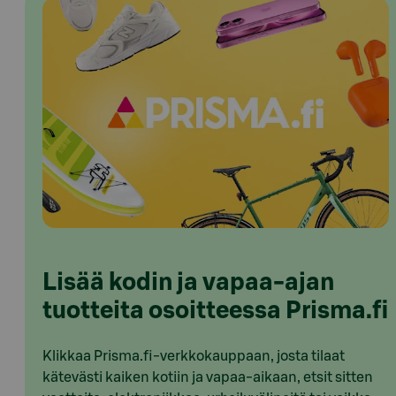
Lisää kodin ja vapaa-ajan
tuotteita osoitteessa Prisma.fi
Klikkaa Prisma.fi-verkkokauppaan, josta tilaat
kätevästi kaiken kotiin ja vapaa-aikaan, etsit sitten