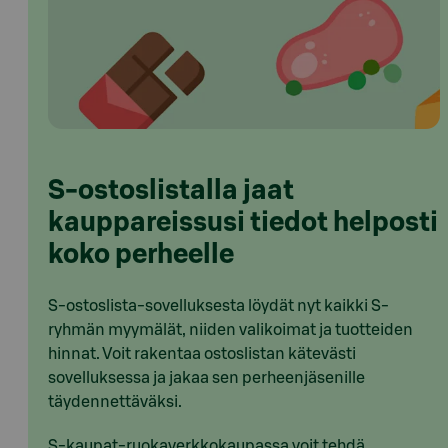
S-ostoslistalla jaat
kauppareissusi tiedot helposti
koko perheelle
S-ostoslista-sovelluksesta löydät nyt kaikki S-
ryhmän myymälät, niiden valikoimat ja tuotteiden
hinnat. Voit rakentaa ostoslistan kätevästi
sovelluksessa ja jakaa sen perheenjäsenille
täydennettäväksi.
S-kaupat-ruokaverkkokaupassa voit tehdä