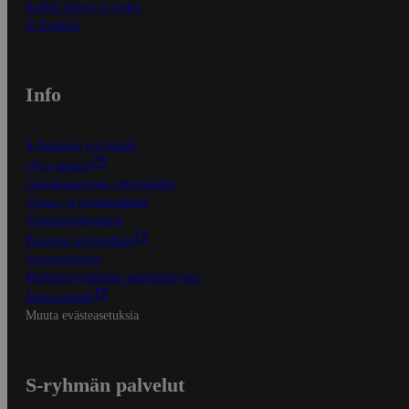
Kaikki ohjeet ja vinkit
In English
Info
S-Business yrityksille
Oiva-raportit
Osuuskauppojen yhteystiedot
Tilaus- ja toimitusehdot
Tietosuojakäytäntö
Palvelun käyttöehdot
Saavutettavuus
Mobiilisovelluksen saavutettavuus
Mainostajalle
Muuta evästeasetuksia
S-ryhmän palvelut