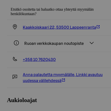
Etsitkö osoitetta tai haluatko ottaa yhteyttä myymälän
henkilökuntaan?
Kaakkoiskaari 22, 53500 Lappeenranta
Ruoan verkkokaupan noutopiste
+358 10 7620430
Anna palautetta myymälälle
,
Linkki avautuu
uudessa välilehdessä
Aukioloajat