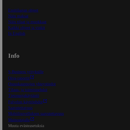
Ensitilaajan ohjeet
Näin maksat
Näin tilaat ja muokkaat
Kaikki ohjeet ja vinkit
In English
Info
S-Business yrityksille
Oiva-raportit
Osuuskauppojen yhteystiedot
Tilaus- ja toimitusehdot
Tietosuojakäytäntö
Palvelun käyttöehdot
Saavutettavuus
Mobiilisovelluksen saavutettavuus
Mainostajalle
Muuta evästeasetuksia