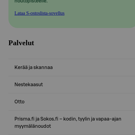
noutopisteelle.
Lataa S-ostoslista-sovellus
Palvelut
Kerää ja skannaa
Nestekaasut
Otto
Prisma.fi ja Sokos.fi – kodin, tyylin ja vapaa-ajan
myymälänoudot