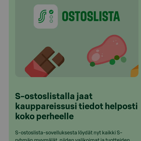
S-ostoslistalla jaat
kauppareissusi tiedot helposti
koko perheelle
S-ostoslista-sovelluksesta löydät nyt kaikki S-
ryhmän myymälät, niiden valikoimat ja tuotteiden