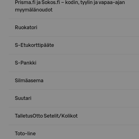
Prisma.fi ja Sokos.fi – kodin, tyylin ja vapaa-ajan
myymälänoudot
Ruokatori
S-Etukorttipääte
S-Pankki
Silmäasema
Suutari
TalletusOtto Setelit/Kolikot
Toto-line