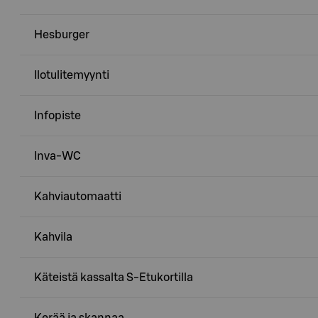
Hesburger
Ilotulitemyynti
Infopiste
Inva-WC
Kahviautomaatti
Kahvila
Käteistä kassalta S-Etukortilla
Kerää ja skannaa