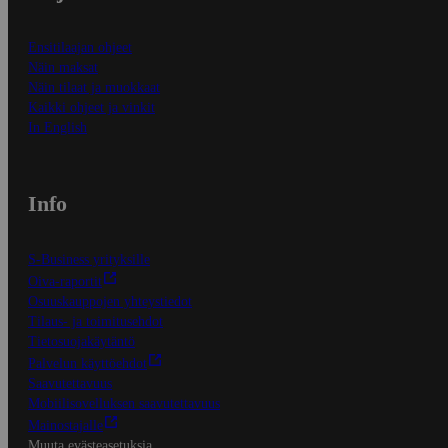
Ensitilaajan ohjeet
Näin maksat
Näin tilaat ja muokkaat
Kaikki ohjeet ja vinkit
In English
Info
S-Business yrityksille
Oiva-raportit
Osuuskauppojen yhteystiedot
Tilaus- ja toimitusehdot
Tietosuojakäytäntö
Palvelun käyttöehdot
Saavutettavuus
Mobiilisovelluksen saavutettavuus
Mainostajalle
Muuta evästeasetuksia