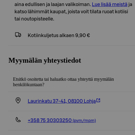
aina edullisen ja laajan valikoiman.
Lue lisää meistä
ja
katso lähimmät kaupat, joista voit tilata ruoat kotiisi
tai noutopisteelle.
Kotiinkuljetus
alkaen 9,90 €
Myymälän yhteystiedot
Etsitkö osoitetta tai haluatko ottaa yhteyttä myymälän
henkilökuntaan?
Laurinkatu 37-41, 08100 Lohja
+358 75 30303250
(pvm/mpm)