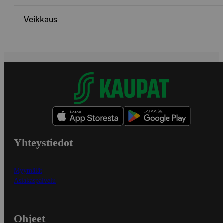
Veikkaus
Yhteystiedot
Myymälät
Asiakaspalvelu
Ohjeet