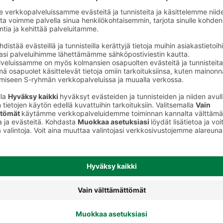
kauppareissusi tiedot
helposti koko
perheelle
S-ostoslista-sovelluksesta löydät nyt
kaikki S-ryhmän myymälät, niiden
valikoimat ja tuotteiden hinnat. Voit
rakentaa ostoslistan kätevästi
sovelluksessa ja jakaa sen
perheenjäsenille täydennettäväksi.
S-kaupat-ruokaverkkokaupassa voit
tehdä ostoslistasi
täällä
ja tilata ruoat
kotiin tai noutopisteelle.
Lataa S-ostoslista-sovellus