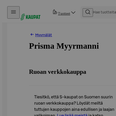
Hyppää sisältöön
Tuotteet
Myymälät
Prisma Myyrmanni
Ruoan verkkokauppa
Tiesitkö, että S-kaupat on Suomen suurin
ruoan verkkokauppa? Löydät meiltä
tuttujen kauppojen aina edullisen ja laajan
valikoiman.
Lue lisää meistä
ja katso