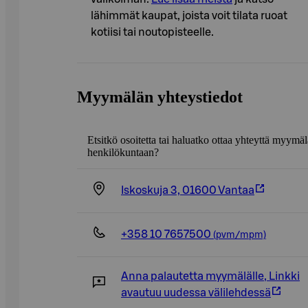
lähimmät kaupat, joista voit tilata ruoat
kotiisi tai noutopisteelle.
Myymälän yhteystiedot
Etsitkö osoitetta tai haluatko ottaa yhteyttä myymä
henkilökuntaan?
Iskoskuja 3, 01600 Vantaa
+358 10 7657500
(pvm/mpm)
Anna palautetta myymälälle
,
Linkki
avautuu uudessa välilehdessä