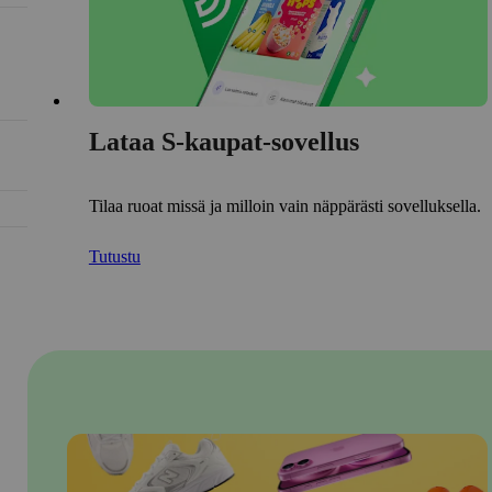
Lataa S-kaupat-sovellus
Tilaa ruoat missä ja milloin vain näppärästi sovelluksella.
Tutustu