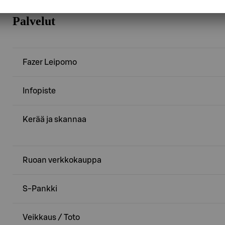
Palvelut
Fazer Leipomo
Infopiste
Kerää ja skannaa
Ruoan verkkokauppa
S-Pankki
Veikkaus / Toto