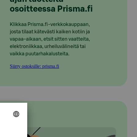
osoitteessa Prisma.fi
Klikkaa Prisma.fi-verkkokauppaan,
josta tilaat kätevästi kaiken kotiin ja
vapaa-aikaan, etsit sitten vaatteita,
elektroniikkaa, urheiluvälineitä tai
vaikka puutarhakalusteita.
Siirry ostoksille: prisma.fi