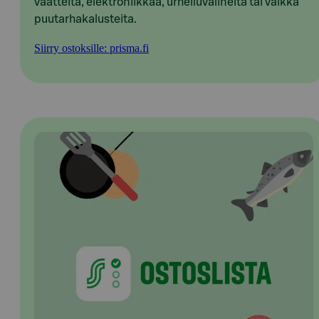
vaatteita, elektroniikkaa, urheiluvälineitä tai vaikka
puutarhakalusteita.
Siirry ostoksille: prisma.fi