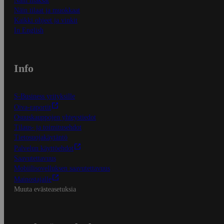
Näin maksat
Näin tilaat ja muokkaat
Kaikki ohjeet ja vinkit
In English
Info
S-Business yrityksille
Oiva-raportit
Osuuskauppojen yhteystiedot
Tilaus- ja toimitusehdot
Tietosuojakäytäntö
Palvelun käyttöehdot
Saavutettavuus
Mobiilisovelluksen saavutettavuus
Mainostajalle
Muuta evästeasetuksia