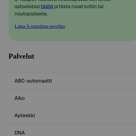
ostoslistasi
täällä
ja tilata ruoat kotiin tai
noutopisteelle.
Lataa S-ostoslista-sovellus
Palvelut
ABC-automaatti
Alko
Apteekki
DNA