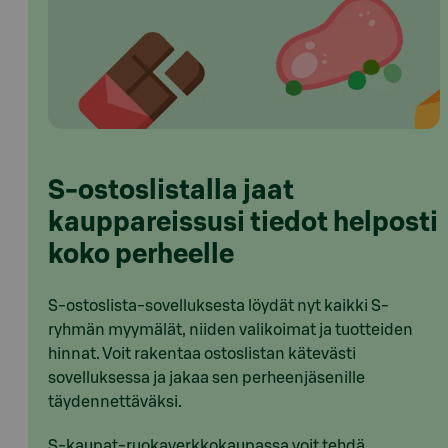
S-ostoslistalla jaat
kauppareissusi tiedot helposti
koko perheelle
S-ostoslista-sovelluksesta löydät nyt kaikki S-
ryhmän myymälät, niiden valikoimat ja tuotteiden
hinnat. Voit rakentaa ostoslistan kätevästi
sovelluksessa ja jakaa sen perheenjäsenille
täydennettäväksi.
S-kaupat-ruokaverkkokaupassa voit tehdä