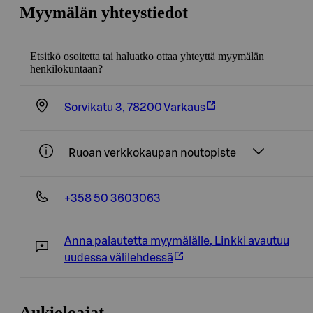
Myymälän yhteystiedot
Etsitkö osoitetta tai haluatko ottaa yhteyttä myymälän
henkilökuntaan?
Sorvikatu 3, 78200 Varkaus
Ruoan verkkokaupan noutopiste
+358 50 3603063
Anna palautetta myymälälle
,
Linkki avautuu
uudessa välilehdessä
Aukioloajat