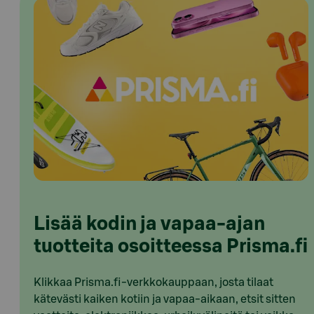
Lisää kodin ja vapaa-ajan
tuotteita osoitteessa Prisma.fi
Klikkaa Prisma.fi-verkkokauppaan, josta tilaat
kätevästi kaiken kotiin ja vapaa-aikaan, etsit sitten