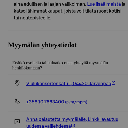
aina edullisen ja laajan valikoiman.
Lue lisää meistä
ja
katso lähimmät kaupat, joista voit tilata ruoat kotiisi
tai noutopisteelle.
Myymälän yhteystiedot
Etsitkö osoitetta tai haluatko ottaa yhteyttä myymälän
henkilökuntaan?
Viulukonsertonkatu 1, 04420 Järvenpää
+358 10 7663400
(pvm/mpm)
Anna palautetta myymälälle
,
Linkki avautuu
uudessa välilehdessä