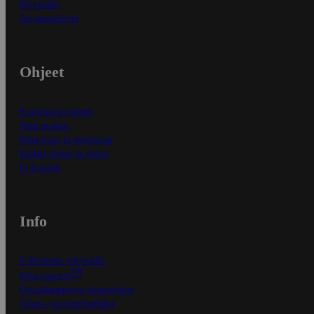
Myymälät
Asiakaspalvelu
Ohjeet
Ensitilaajan ohjeet
Näin maksat
Näin tilaat ja muokkaat
Kaikki ohjeet ja vinkit
In English
Info
S-Business yrityksille
Oiva-raportit
Osuuskauppojen yhteystiedot
Tilaus- ja toimitusehdot