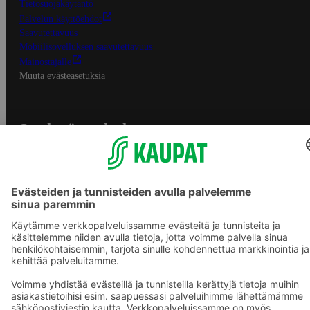
Tietosuojakäytäntö
Palvelun käyttöehdot
Saavutettavuus
Mobiilisovelluksen saavutettavuus
Mainostajalle
Muuta evästeasetuksia
S-ryhmän palvelut
S-ryhmä
Asiakasomistajuus
Yhteishyvä Ruoka -sovellus
S-ostoslista -sovellus
Prisma.fi
Sokos.fi
S-Pankki
Yhteishyvä
Sokos Hotels
Raflaamo