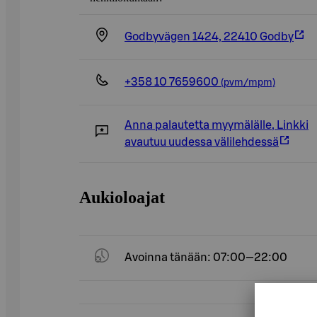
Godbyvägen 1424, 22410 Godby
+358 10 7659600
(pvm/mpm)
Anna palautetta myymälälle
,
Linkki
avautuu uudessa välilehdessä
Aukioloajat
Avoinna tänään: 07:00—22:00