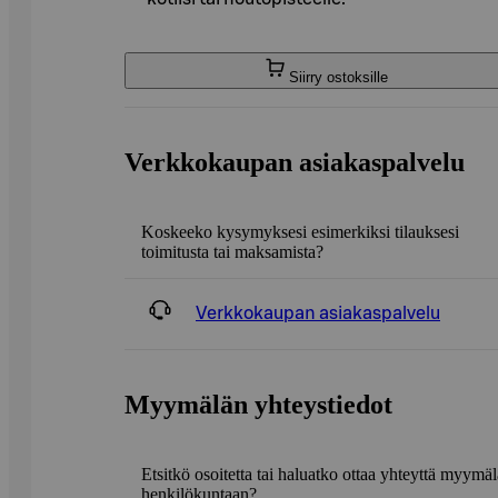
Siirry ostoksille
Verkkokaupan asiakaspalvelu
Koskeeko kysymyksesi esimerkiksi tilauksesi
toimitusta tai maksamista?
Verkkokaupan asiakaspalvelu
Myymälän yhteystiedot
Etsitkö osoitetta tai haluatko ottaa yhteyttä myymä
henkilökuntaan?