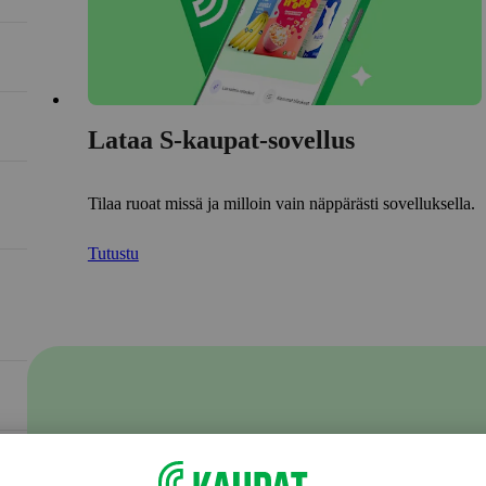
Lataa S-kaupat-sovellus
Tilaa ruoat missä ja milloin vain näppärästi sovelluksella.
Tutustu
S-ostoslistalla jaat
kauppareissusi tiedot