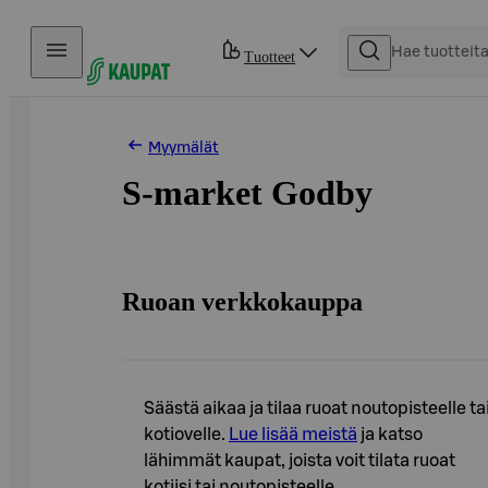
Hyppää sisältöön
Tuotteet
Myymälät
S-market Godby
Ruoan verkkokauppa
Säästä aikaa ja tilaa ruoat noutopisteelle ta
kotiovelle.
Lue lisää meistä
ja katso
lähimmät kaupat, joista voit tilata ruoat
kotiisi tai noutopisteelle.