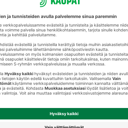
helposti koko
perheelle
S-ostoslista-sovelluksesta löydät nyt
kaikki S-ryhmän myymälät, niiden
valikoimat ja tuotteiden hinnat. Voit
rakentaa ostoslistan kätevästi
sovelluksessa ja jakaa sen
perheenjäsenille täydennettäväksi.
S-kaupat-ruokaverkkokaupassa voit
tehdä ostoslistasi
täällä
ja tilata ruoat
kotiin tai noutopisteelle.
Lataa S-ostoslista-sovellus