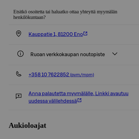
Etsitkö osoitetta tai haluatko ottaa yhteyttä myymälän
henkilökuntaan?
Kauppatie 1, 81200 Eno
Ruoan verkkokaupan noutopiste
+358 10 7622852
(pvm/mpm)
Anna palautetta myymälälle
,
Linkki avautuu
uudessa välilehdessä
Aukioloajat