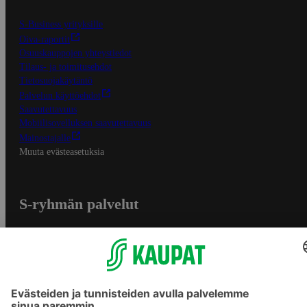
S-Business yrityksille
Oiva-raportit
Osuuskauppojen yhteystiedot
Tilaus- ja toimitusehdot
Tietosuojakäytäntö
Palvelun käyttöehdot
Saavutettavuus
Mobiilisovelluksen saavutettavuus
Mainostajalle
Muuta evästeasetuksia
S-ryhmän palvelut
S-ryhmä
Asiakasomistajuus
Yhteishyvä Ruoka -sovellus
S-ostoslista -sovellus
Prisma.fi