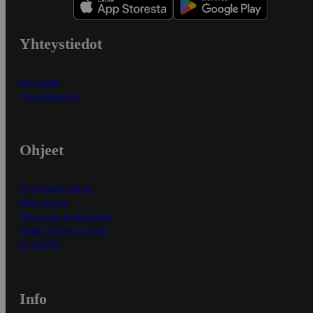
Yhteystiedot
Myymälät
Asiakaspalvelu
Ohjeet
Ensitilaajan ohjeet
Näin maksat
Näin tilaat ja muokkaat
Kaikki ohjeet ja vinkit
In English
Info