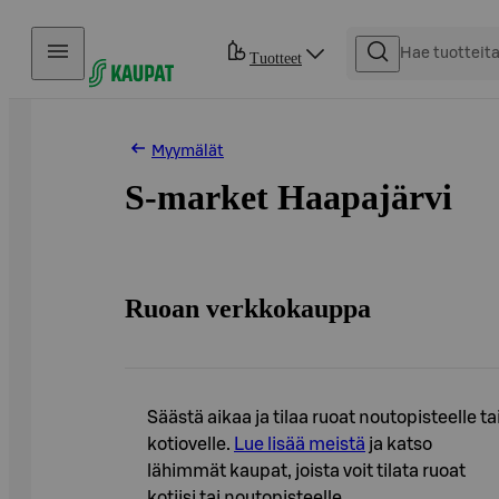
Hyppää sisältöön
Tuotteet
Myymälät
S-market Haapajärvi
Ruoan verkkokauppa
Säästä aikaa ja tilaa ruoat noutopisteelle ta
kotiovelle.
Lue lisää meistä
ja katso
lähimmät kaupat, joista voit tilata ruoat
kotiisi tai noutopisteelle.