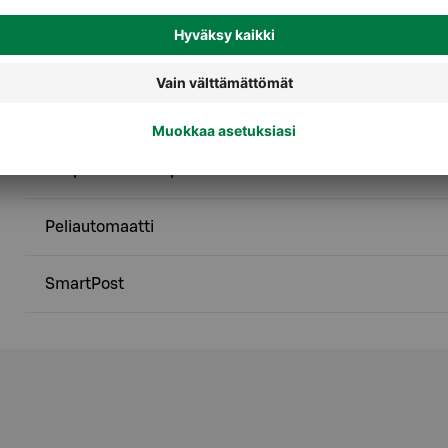
Palvelut
Alko
Ekopiste - Pullonpalautus
Peliautomaatti
SmartPost