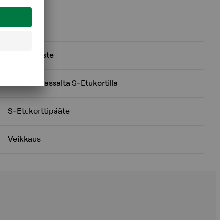
Asiointipiste
Käteistä kassalta S-Etukortilla
S-Etukorttipääte
Veikkaus