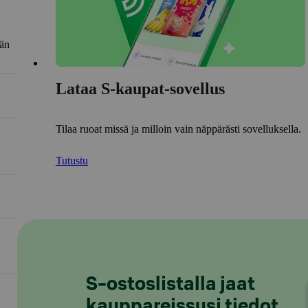
län
Lataa S-kaupat-sovellus
Tilaa ruoat missä ja milloin vain näppärästi sovelluksella.
Tutustu
S-ostoslistalla jaat
kauppareissusi tiedot