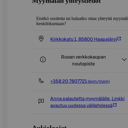
Myymälän yhteystiedot
Etsitkö osoitetta tai haluatko ottaa yhteyttä myymä
henkilökuntaan?
Kirkkokatu 1, 85800 Haapajärvi
Ruoan verkkokaupan
noutopiste
+358 20 7807721
(pvm/mpm)
Anna palautetta myymälälle
,
Linkki
avautuu uudessa välilehdessä
Aukioloajat