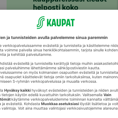
helposti koko
perheelle
S-ostoslista-sovelluksesta löydät nyt
kaikki S-ryhmän myymälät, niiden
valikoimat ja tuotteiden hinnat. Voit
rakentaa ostoslistan kätevästi
sovelluksessa ja jakaa sen
perheenjäsenille täydennettäväksi.
S-kaupat-ruokaverkkokaupassa voit
tehdä ostoslistasi
täällä
ja tilata ruoat
kotiin tai noutopisteelle.
Lataa S-ostoslista-sovellus