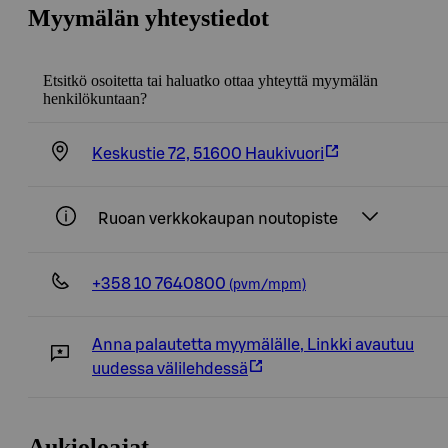
Myymälän yhteystiedot
Etsitkö osoitetta tai haluatko ottaa yhteyttä myymälän
henkilökuntaan?
Keskustie 72, 51600 Haukivuori
Ruoan verkkokaupan noutopiste
+358 10 7640800
(pvm/mpm)
Anna palautetta myymälälle
,
Linkki avautuu
uudessa välilehdessä
Aukioloajat