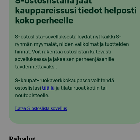
S-ostoslistalla jaat
kauppareissusi tiedot helposti
koko perheelle
S-ostoslista-sovelluksesta löydät nyt kaikki S-
ryhmän myymälät, niiden valikoimat ja tuotteiden
hinnat. Voit rakentaa ostoslistan kätevästi
sovelluksessa ja jakaa sen perheenjäsenille
täydennettäväksi.
S-kaupat-ruokaverkkokaupassa voit tehdä
ostoslistasi
täällä
ja tilata ruoat kotiin tai
noutopisteelle.
Lataa S-ostoslista-sovellus
Palvelut