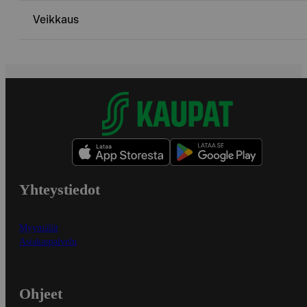
Veikkaus
Yhteystiedot
Myymälät
Asiakaspalvelu
Ohjeet