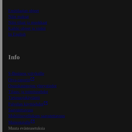
Ensitilaajan ohjeet
Näin maksat
Näin tilaat ja muokkaat
Kaikki ohjeet ja vinkit
In English
Info
S-Business yrityksille
Oiva-raportit
Osuuskauppojen yhteystiedot
Tilaus- ja toimitusehdot
Tietosuojakäytäntö
Palvelun käyttöehdot
Saavutettavuus
Mobiilisovelluksen saavutettavuus
Mainostajalle
Muuta evästeasetuksia