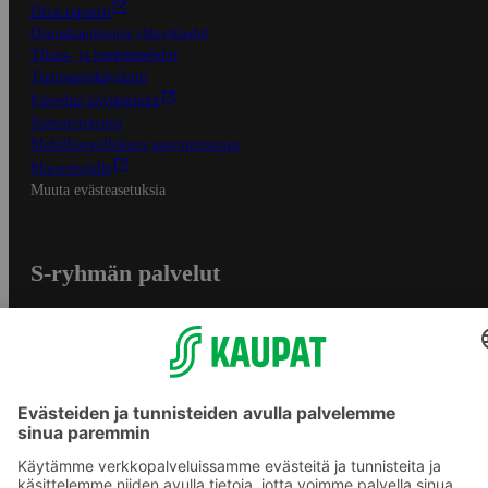
Oiva-raportit
Osuuskauppojen yhteystiedot
Tilaus- ja toimitusehdot
Tietosuojakäytäntö
Palvelun käyttöehdot
Saavutettavuus
Mobiilisovelluksen saavutettavuus
Mainostajalle
Muuta evästeasetuksia
S-ryhmän palvelut
S-ryhmä
Asiakasomistajuus
Yhteishyvä Ruoka -sovellus
S-ostoslista -sovellus
Prisma.fi
Sokos.fi
S-Pankki