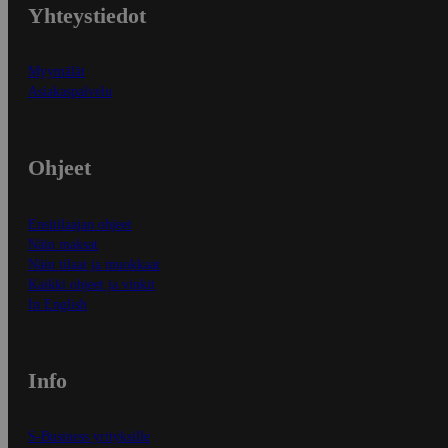
Yhteystiedot
Myymälät
Asiakaspalvelu
Ohjeet
Ensitilaajan ohjeet
Näin maksat
Näin tilaat ja muokkaat
Kaikki ohjeet ja vinkit
In English
Info
S-Business yrityksille