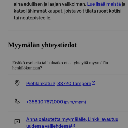
aina edullisen ja laajan valikoiman.
Lue lisää meistä
ja
katso lähimmät kaupat, joista voit tilata ruoat kotiisi
tai noutopisteelle.
Myymälän yhteystiedot
Etsitkö osoitetta tai haluatko ottaa yhteyttä myymälän
henkilökuntaan?
Pietilänkatu 2, 33720 Tampere
+358 10 7671000
(pvm/mpm)
Anna palautetta myymälälle
,
Linkki avautuu
uudessa välilehdessä