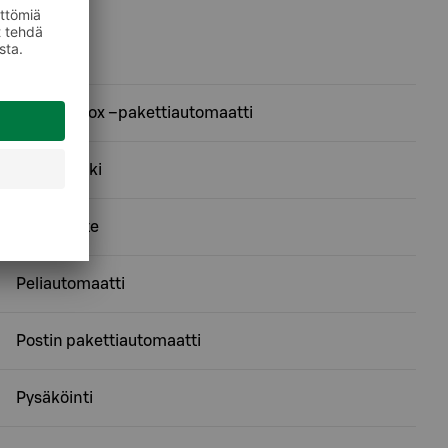
Budbee Box –pakettiautomaatti
Koiraparkki
Paistopiste
Peliautomaatti
Postin pakettiautomaatti
Pysäköinti