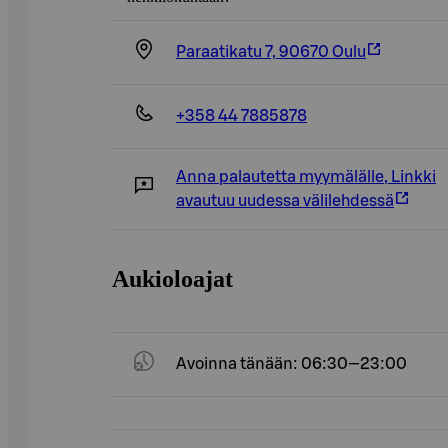
Paraatikatu 7, 90670 Oulu
+358 44 7885878
Anna palautetta myymälälle
,
Linkki
avautuu uudessa välilehdessä
Aukioloajat
Avoinna tänään: 06:30—23:00