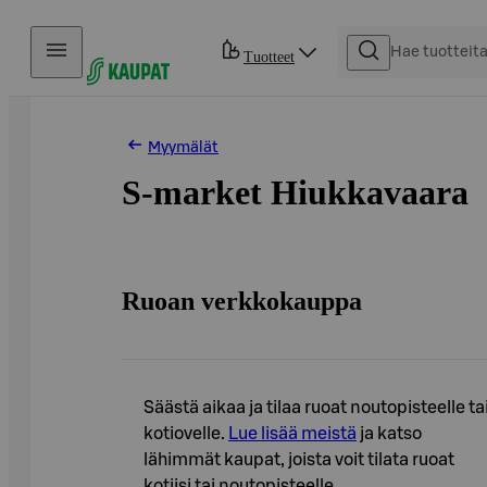
Hyppää sisältöön
Tuotteet
Myymälät
S-market Hiukkavaara
Ruoan verkkokauppa
Säästä aikaa ja tilaa ruoat noutopisteelle ta
kotiovelle.
Lue lisää meistä
ja katso
lähimmät kaupat, joista voit tilata ruoat
kotiisi tai noutopisteelle.