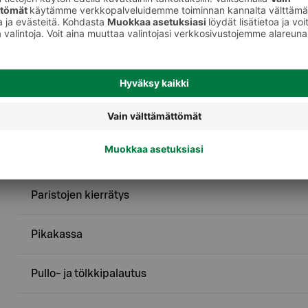
Palvelut
AsiakasWC
Käteistä kassalta S-Etukortilla
Nestekaasut
Paristojen kierrätys
Pikakassa
Pullo- ja tölkkipalautus