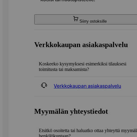
Siirry ostoksille
Verkkokaupan asiakaspalvelu
Koskeeko kysymyksesi esimerkiksi tilauksesi
toimitusta tai maksamista?
Verkkokaupan asiakaspalvelu
Myymälän yhteystiedot
Etsitkö osoitetta tai haluatko ottaa yhteyttä myymä
henkilökuntaan?