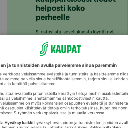
helposti koko
perheelle
S-ostoslista-sovelluksesta löydät nyt
kaikki S-ryhmän myymälät, niiden
valikoimat ja tuotteiden hinnat. Voit
rakentaa ostoslistan kätevästi
sovelluksessa ja jakaa sen
perheenjäsenille täydennettäväksi.
S-kaupat-ruokaverkkokaupassa voit
tehdä ostoslistasi
täällä
ja tilata ruoat
kotiin tai noutopisteelle.
Lataa S-ostoslista-sovellus