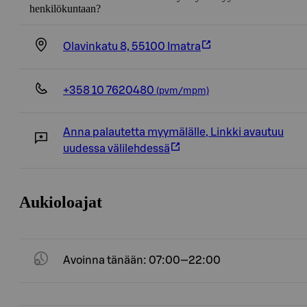
henkilökuntaan?
Olavinkatu 8, 55100 Imatra
+358 10 7620480
(pvm/mpm)
Anna palautetta myymälälle
,
Linkki avautuu
uudessa välilehdessä
Aukioloajat
Avoinna tänään: 07:00—22:00