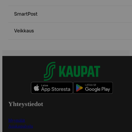
SmartPost
Veikkaus
Yhteystiedot
Myymälät
Asiakaspalvelu