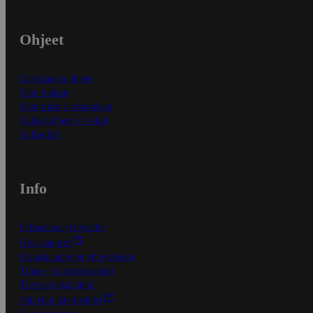
Ohjeet
Ensitilaajan ohjeet
Näin maksat
Näin tilaat ja muokkaat
Kaikki ohjeet ja vinkit
In English
Info
S-Business yrityksille
Oiva-raportit
Osuuskauppojen yhteystiedot
Tilaus- ja toimitusehdot
Tietosuojakäytäntö
Palvelun käyttöehdot