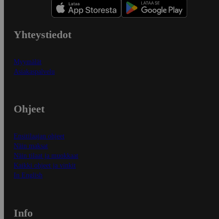
Yhteystiedot
Myymälät
Asiakaspalvelu
Ohjeet
Ensitilaajan ohjeet
Näin maksat
Näin tilaat ja muokkaat
Kaikki ohjeet ja vinkit
In English
Info