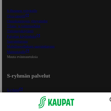
S-Business yrityksille
Oiva-raportit
Osuuskauppojen yhteystiedot
Tilaus- ja toimitusehdot
Tietosuojakäytäntö
Palvelun käyttöehdot
Saavutettavuus
Mobiilisovelluksen saavutettavuus
Mainostajalle
Muuta evästeasetuksia
S-ryhmän palvelut
S-ryhmä
Asiakasomistajuus
Yhteishyvä Ruoka -sovellus
S-ostoslista -sovellus