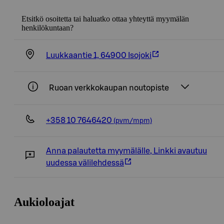
Etsitkö osoitetta tai haluatko ottaa yhteyttä myymälän
henkilökuntaan?
Luukkaantie 1, 64900 Isojoki
Ruoan verkkokaupan noutopiste
+358 10 7646420
(pvm/mpm)
Anna palautetta myymälälle
,
Linkki avautuu
uudessa välilehdessä
Aukioloajat