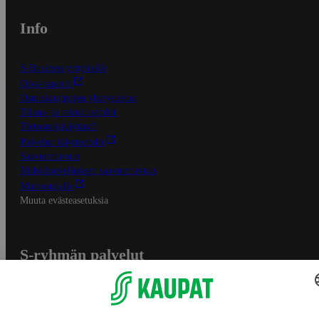
Info
S-Business yrityksille
Oiva-raportit
Osuuskauppojen yhteystiedot
Tilaus- ja toimitusehdot
Tietosuojakäytäntö
Palvelun käyttöehdot
Saavutettavuus
Mobiilisovelluksen saavutettavuus
Mainostajalle
Muuta evästeasetuksia
S-ryhmän palvelut
S-ryhmä
Asiakasomistajuus