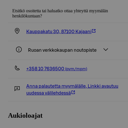
Etsitkö osoitetta tai haluatko ottaa yhteyttä myymälän
henkilökuntaan?
Kauppakatu 30, 87100 Kajaani
Ruoan verkkokaupan noutopiste
+358 10 7636500
(pvm/mpm)
Anna palautetta myymälälle
,
Linkki avautuu
uudessa välilehdessä
Aukioloajat