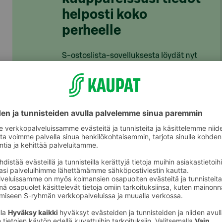
helposti koko
perheelle
S-ostoslista-sovelluksesta löydät nyt
kaikki S-ryhmän myymälät, niiden
valikoimat ja tuotteiden hinnat. Voit
rakentaa ostoslistan kätevästi
sovelluksessa ja jakaa sen
perheenjäsenille täydennettäväksi.
S-kaupat-ruokaverkkokaupassa voit
tehdä ostoslistasi
täällä
ja tilata ruoat
kotiin tai noutopisteelle.
Lataa S-ostoslista-sovellus