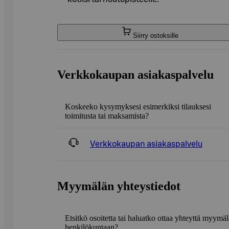
Siirry ostoksille
Verkkokaupan asiakaspalvelu
Koskeeko kysymyksesi esimerkiksi tilauksesi
toimitusta tai maksamista?
Verkkokaupan asiakaspalvelu
Myymälän yhteystiedot
Etsitkö osoitetta tai haluatko ottaa yhteyttä myymä
henkilökuntaan?