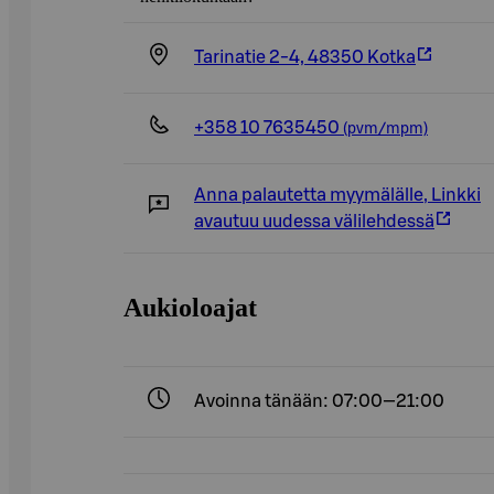
Tarinatie 2-4, 48350 Kotka
+358 10 7635450
(pvm/mpm)
Anna palautetta myymälälle
,
Linkki
avautuu uudessa välilehdessä
Aukioloajat
Avoinna tänään: 07:00—21:00