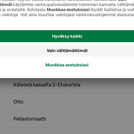
Palvelut
Asiointipiste
Ekopiste - Lasipakkaukset
Ekopiste - Muovipakkaukset
Käteistä kassalta S-Etukortilla
Otto
Peliautomaatti