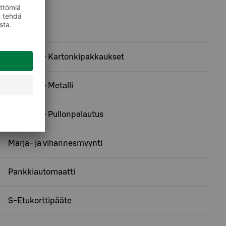
Ekopiste - Kartonkipakkaukset
Ekopiste - Metalli
Ekopiste - Pullonpalautus
Marja- ja vihannesmyynti
Pankkiautomaatti
S-Etukorttipääte