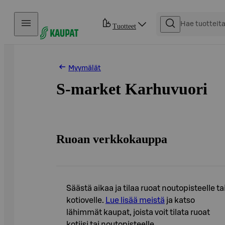
Hyppää sisältöön
Tuotteet
Myymälät
S-market Karhuvuori
Ruoan verkkokauppa
Säästä aikaa ja tilaa ruoat noutopisteelle ta
kotiovelle.
Lue lisää meistä
ja katso
lähimmät kaupat, joista voit tilata ruoat
kotiisi tai noutopisteelle.