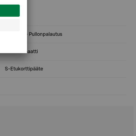
Ekopiste - Pullonpalautus
Peliautomaatti
S-Etukorttipääte