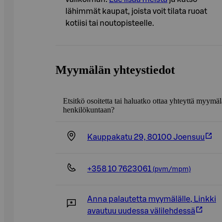
lähimmät kaupat, joista voit tilata ruoat
kotiisi tai noutopisteelle.
Myymälän yhteystiedot
Etsitkö osoitetta tai haluatko ottaa yhteyttä myymä
henkilökuntaan?
Kauppakatu 29, 80100 Joensuu
+358 10 7623061
(pvm/mpm)
Anna palautetta myymälälle
,
Linkki
avautuu uudessa välilehdessä