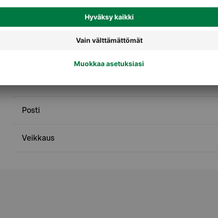
Palvelut
Asiointipiste
Käteistä kassalta S-Etukortilla
Posti
Veikkaus