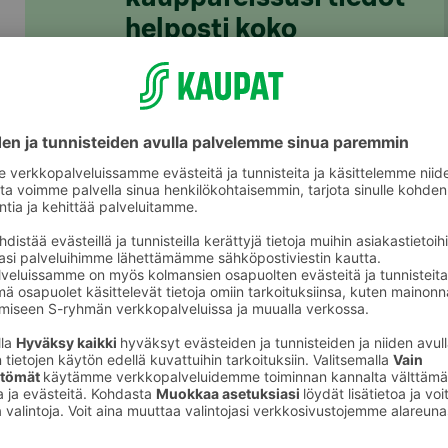
helposti koko
perheelle
S-ostoslista-sovelluksesta löydät nyt
kaikki S-ryhmän myymälät, niiden
valikoimat ja tuotteiden hinnat. Voit
rakentaa ostoslistan kätevästi
sovelluksessa ja jakaa sen
perheenjäsenille täydennettäväksi.
S-kaupat-ruokaverkkokaupassa voit
tehdä ostoslistasi
täällä
ja tilata ruoat
kotiin tai noutopisteelle.
Lataa S-ostoslista-sovellus