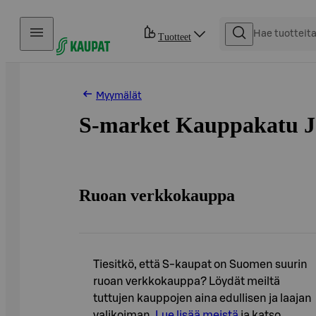
Hyppää sisältöön
Tuotteet
Myymälät
S-market Kauppakatu J
Ruoan verkkokauppa
Tiesitkö, että S-kaupat on Suomen suurin
ruoan verkkokauppa? Löydät meiltä
tuttujen kauppojen aina edullisen ja laajan
valikoiman.
Lue lisää meistä
ja katso