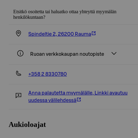
Etsitkö osoitetta tai haluatko ottaa yhteyttä myymälän
henkilökuntaan?
Spindeltie 2, 26200 Rauma
Ruoan verkkokaupan noutopiste
+358 2 8330780
Anna palautetta myymälälle
,
Linkki avautuu
uudessa välilehdessä
Aukioloajat