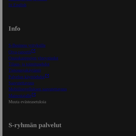
In English
Info
S-Business yrityksille
Oiva-raportit
Osuuskauppojen yhteystiedot
Tilaus- ja toimitusehdot
Tietosuojakäytäntö
Palvelun käyttöehdot
Saavutettavuus
Mobiilisovelluksen saavutettavuus
Mainostajalle
Muuta evästeasetuksia
S-ryhmän palvelut