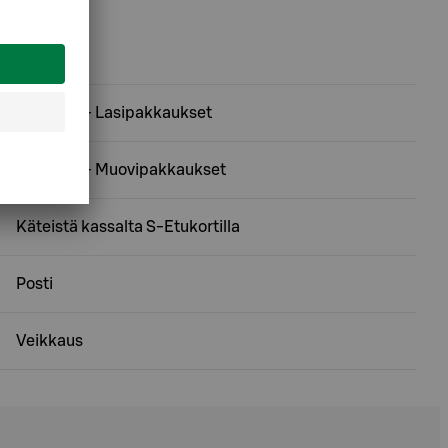
Ekopiste - Lasipakkaukset
Ekopiste - Muovipakkaukset
Käteistä kassalta S-Etukortilla
Posti
Veikkaus