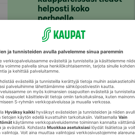
helposti koko
perheelle
S-ostoslista-sovelluksesta löydät nyt
kaikki S-ryhmän myymälät, niiden
valikoimat ja tuotteiden hinnat. Voit
rakentaa ostoslistan kätevästi
sovelluksessa ja jakaa sen
perheenjäsenille täydennettäväksi.
S-kaupat-ruokaverkkokaupassa voit
tehdä ostoslistasi
täällä
ja tilata ruoat
kotiin tai noutopisteelle.
Lataa S-ostoslista-sovellus