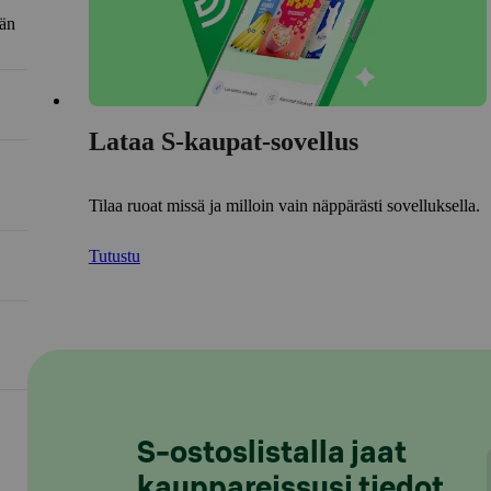
län
Lataa S-kaupat-sovellus
Tilaa ruoat missä ja milloin vain näppärästi sovelluksella.
Tutustu
S-ostoslistalla jaat
kauppareissusi tiedot