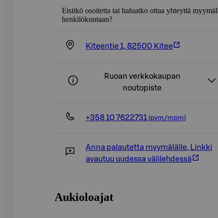
Etsitkö osoitetta tai haluatko ottaa yhteyttä myymä
henkilökuntaan?
Kiteentie 1, 82500 Kitee
Ruoan verkkokaupan
noutopiste
+358 10 7622731
(pvm/mpm)
Anna palautetta myymälälle
,
Linkki
avautuu uudessa välilehdessä
Aukioloajat