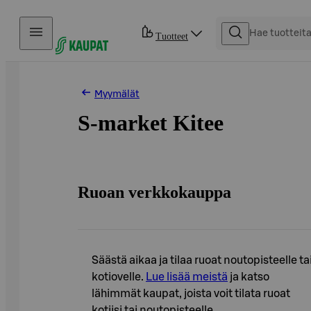
Hyppää sisältöön
Tuotteet
Myymälät
S-market Kitee
Ruoan verkkokauppa
Säästä aikaa ja tilaa ruoat noutopisteelle ta
kotiovelle.
Lue lisää meistä
ja katso
lähimmät kaupat, joista voit tilata ruoat
kotiisi tai noutopisteelle.