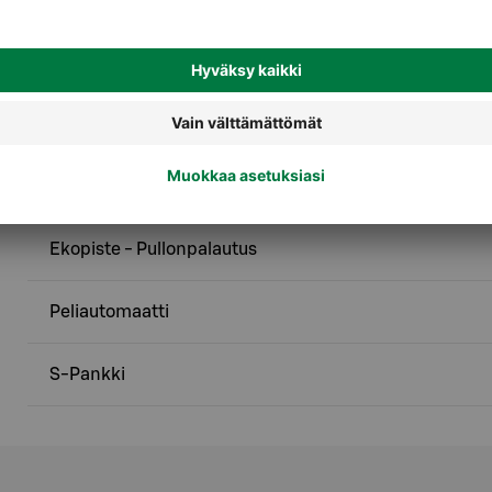
Palvelut
Ekopiste - Kartonkipakkaukset
Ekopiste - Metalli
Ekopiste - Pullonpalautus
Peliautomaatti
S-Pankki