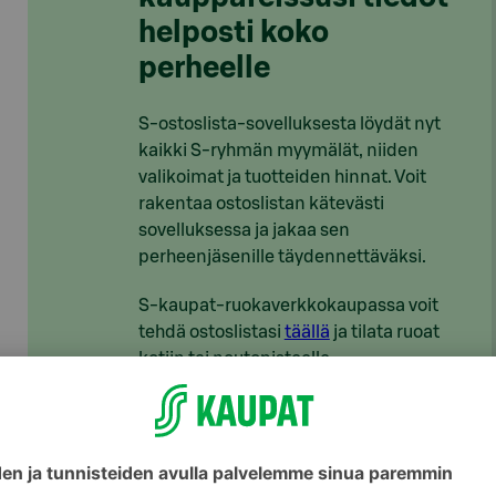
helposti koko
perheelle
S-ostoslista-sovelluksesta löydät nyt
kaikki S-ryhmän myymälät, niiden
valikoimat ja tuotteiden hinnat. Voit
rakentaa ostoslistan kätevästi
sovelluksessa ja jakaa sen
perheenjäsenille täydennettäväksi.
S-kaupat-ruokaverkkokaupassa voit
tehdä ostoslistasi
täällä
ja tilata ruoat
kotiin tai noutopisteelle.
Lataa S-ostoslista-sovellus