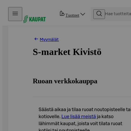
Hyppää sisältöön
Tuotteet
Myymälät
S-market Kivistö
Ruoan verkkokauppa
Säästä aikaa ja tilaa ruoat noutopisteelle ta
kotiovelle.
Lue lisää meistä
ja katso
lähimmät kaupat, joista voit tilata ruoat
kotiisi tai noutopisteelle.