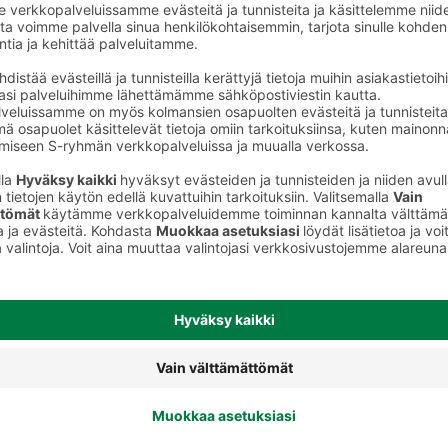
Palvelut
ABC-automaatti
AsiakasWC
Defibrillaattori
Ekopiste - Kartonkipakkaukset
Ekopiste - Metalli
Inva-WC / Lastenhoitopöytä