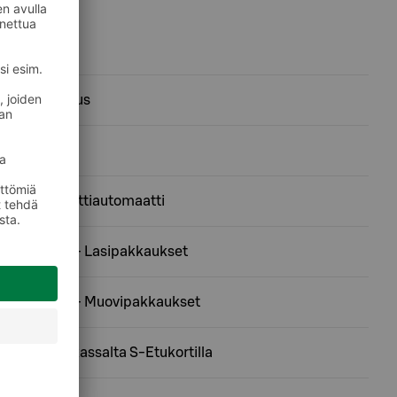
ABC-lataus
Autopesu
DHL pakettiautomaatti
Ekopiste - Lasipakkaukset
Ekopiste - Muovipakkaukset
Käteistä kassalta S-Etukortilla