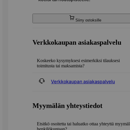
Siirry ostoksille
Verkkokaupan asiakaspalvelu
Koskeeko kysymyksesi esimerkiksi tilauksesi
toimitusta tai maksamista?
Verkkokaupan asiakaspalvelu
Myymälän yhteystiedot
Etsitkö osoitetta tai haluatko ottaa yhteyttä myymä
henkilökuntaan?