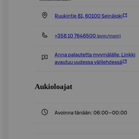
Ruukintie 81, 60100 Seinäjoki
+358 10 7646500
(pvm/mpm)
Anna palautetta myymälälle
,
Linkki
avautuu uudessa välilehdessä
Aukioloajat
Avoinna tänään: 06:00—00:00