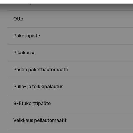
Kuuma juoma-automaatti
Otto
Pakettipiste
Pikakassa
Postin pakettiautomaatti
Pullo- ja tölkkipalautus
S-Etukorttipääte
Veikkaus peliautomaatit