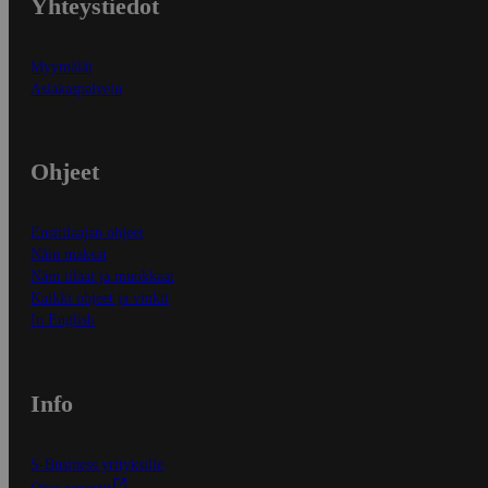
Yhteystiedot
Myymälät
Asiakaspalvelu
Ohjeet
Ensitilaajan ohjeet
Näin maksat
Näin tilaat ja muokkaat
Kaikki ohjeet ja vinkit
In English
Info
S-Business yrityksille