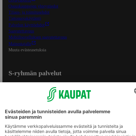
Oiva-raportit
Osuuskauppojen yhteystiedot
Tilaus- ja toimitusehdot
Tietosuojakäytäntö
Palvelun käyttöehdot
Saavutettavuus
Mobiilisovelluksen saavutettavuus
Mainostajalle
Muuta evästeasetuksia
S-ryhmän palvelut
S-ryhmä
Asiakasomistajuus
Yhteishyvä Ruoka -sovellus
S-ostoslista -sovellus
Prisma.fi
Sokos.fi
S-Pankki