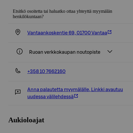
Etsitkö osoitetta tai haluatko ottaa yhteyttä myymälän
henkilökuntaan?
Vantaankoskentie 69, 01700 Vantaa
Ruoan verkkokaupan noutopiste
+358 10 7662160
Anna palautetta myymälälle
,
Linkki avautuu
uudessa välilehdessä
Aukioloajat