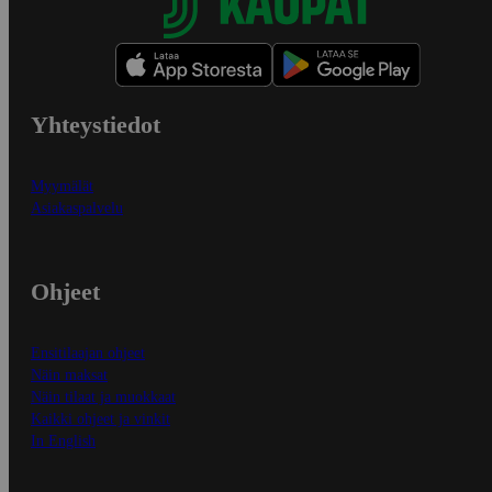
Yhteystiedot
Myymälät
Asiakaspalvelu
Ohjeet
Ensitilaajan ohjeet
Näin maksat
Näin tilaat ja muokkaat
Kaikki ohjeet ja vinkit
In English