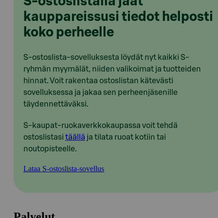
S-ostoslistalla jaat
kauppareissusi tiedot helposti
koko perheelle
S-ostoslista-sovelluksesta löydät nyt kaikki S-
ryhmän myymälät, niiden valikoimat ja tuotteiden
hinnat. Voit rakentaa ostoslistan kätevästi
sovelluksessa ja jakaa sen perheenjäsenille
täydennettäväksi.
S-kaupat-ruokaverkkokaupassa voit tehdä
ostoslistasi
täällä
ja tilata ruoat kotiin tai
noutopisteelle.
Lataa S-ostoslista-sovellus
Palvelut