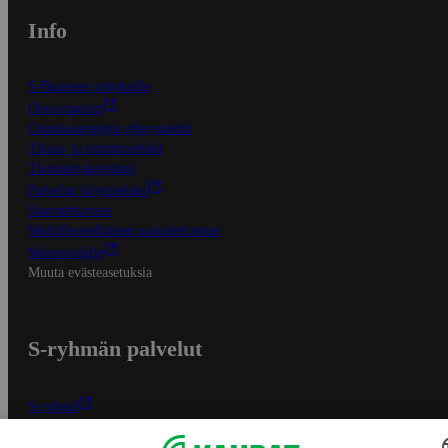
Info
S-Business yrityksille
Oiva-raportit
Osuuskauppojen yhteystiedot
Tilaus- ja toimitusehdot
Tietosuojakäytäntö
Palvelun käyttöehdot
Saavutettavuus
Mobiilisovelluksen saavutettavuus
Mainostajalle
Muuta evästeasetuksia
S-ryhmän palvelut
S-ryhmä
Asiakasomistajuus