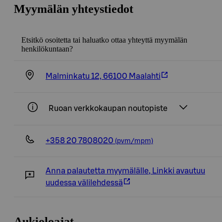
Myymälän yhteystiedot
Etsitkö osoitetta tai haluatko ottaa yhteyttä myymälän
henkilökuntaan?
Malminkatu 12, 66100 Maalahti
Ruoan verkkokaupan noutopiste
+358 20 7808020
(pvm/mpm)
Anna palautetta myymälälle
,
Linkki avautuu
uudessa välilehdessä
Aukioloajat