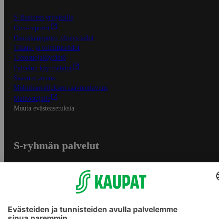
S-Business yrityksille
Oiva-raportit
Osuuskauppojen yhteystiedot
Tilaus- ja toimitusehdot
Tietosuojakäytäntö
Palvelun käyttöehdot
Saavutettavuus
Mobiilisovelluksen saavutettavuus
Mainostajalle
Muuta evästeasetuksia
S-ryhmän palvelut
S-ryhmä
Asiakasomistajuus
Yhteishyvä Ruoka -sovellus
S-ostoslista -sovellus
Prisma.fi