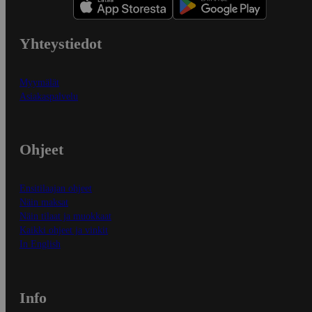
Yhteystiedot
Myymälät
Asiakaspalvelu
Ohjeet
Ensitilaajan ohjeet
Näin maksat
Näin tilaat ja muokkaat
Kaikki ohjeet ja vinkit
In English
Info