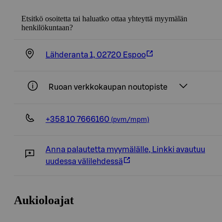
Etsitkö osoitetta tai haluatko ottaa yhteyttä myymälän
henkilökuntaan?
Lähderanta 1, 02720 Espoo
Ruoan verkkokaupan noutopiste
+358 10 7666160
(pvm/mpm)
Anna palautetta myymälälle
,
Linkki avautuu
uudessa välilehdessä
Aukioloajat