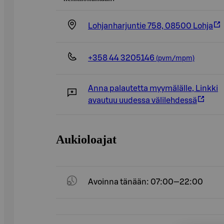
Lohjanharjuntie 758, 08500 Lohja
+358 44 3205146
(pvm/mpm)
Anna palautetta myymälälle
,
Linkki
avautuu uudessa välilehdessä
Aukioloajat
Avoinna tänään: 07:00—22:00