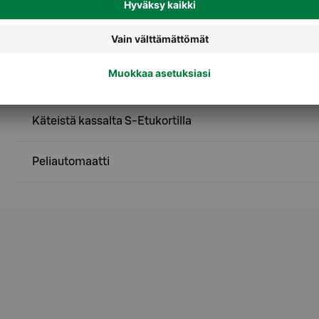
Palvelut
Ekopiste - Pullonpalautus
Käteistä kassalta S-Etukortilla
Peliautomaatti