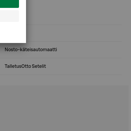
Inva-WC
Nosto-käteisautomaatti
TalletusOtto Setelit