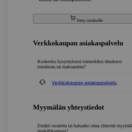
Siirry ostoksille
Verkkokaupan asiakaspalvelu
Koskeeko kysymyksesi esimerkiksi tilauksesi
toimitusta tai maksamista?
Verkkokaupan asiakaspalvelu
Myymälän yhteystiedot
Etsitkö osoitetta tai haluatko ottaa yhteyttä myymä
henkilökuntaan?