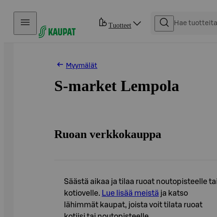
Hyppää sisältöön
Tuotteet
Myymälät
S-market Lempola
Ruoan verkkokauppa
Säästä aikaa ja tilaa ruoat noutopisteelle ta
kotiovelle.
Lue lisää meistä
ja katso
lähimmät kaupat, joista voit tilata ruoat
kotiisi tai noutopisteelle.