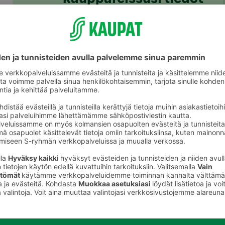
helposti koko
perheelle
S-ostoslista-sovelluksesta löydät nyt
kaikki S-ryhmän myymälät, niiden
valikoimat ja tuotteiden hinnat. Voit
rakentaa ostoslistan kätevästi
sovelluksessa ja jakaa sen
perheenjäsenille täydennettäväksi.
S-kaupat-ruokaverkkokaupassa voit
tehdä ostoslistasi
täällä
ja tilata ruoat
kotiin tai noutopisteelle.
Lataa S-ostoslista-sovellus