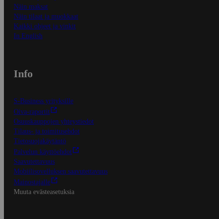
Näin maksat
Näin tilaat ja muokkaat
Kaikki ohjeet ja vinkit
In English
Info
S-Business yrityksille
Oiva-raportit
Osuuskauppojen yhteystiedot
Tilaus- ja toimitusehdot
Tietosuojakäytäntö
Palvelun käyttöehdot
Saavutettavuus
Mobiilisovelluksen saavutettavuus
Mainostajalle
Muuta evästeasetuksia