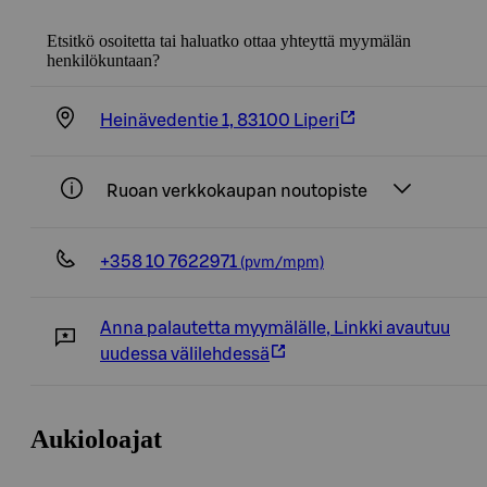
Etsitkö osoitetta tai haluatko ottaa yhteyttä myymälän
henkilökuntaan?
Heinävedentie 1, 83100 Liperi
Ruoan verkkokaupan noutopiste
+358 10 7622971
(pvm/mpm)
Anna palautetta myymälälle
,
Linkki avautuu
uudessa välilehdessä
Aukioloajat