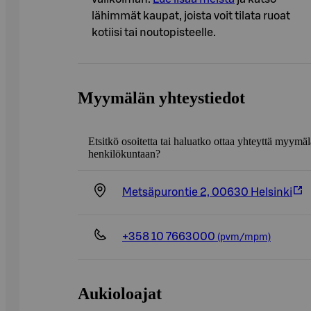
lähimmät kaupat, joista voit tilata ruoat
kotiisi tai noutopisteelle.
Myymälän yhteystiedot
Etsitkö osoitetta tai haluatko ottaa yhteyttä myymä
henkilökuntaan?
Metsäpurontie 2, 00630 Helsinki
+358 10 7663000
(pvm/mpm)
Aukioloajat