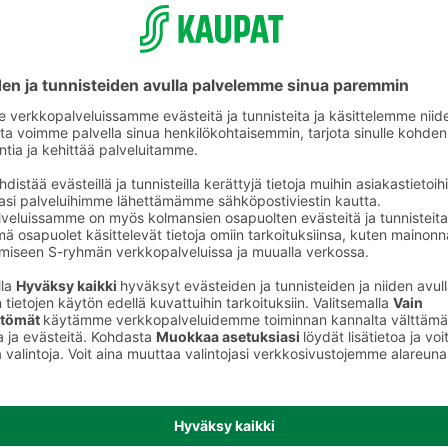
helposti koko
perheelle
S-ostoslista-sovelluksesta löydät nyt
kaikki S-ryhmän myymälät, niiden
valikoimat ja tuotteiden hinnat. Voit
rakentaa ostoslistan kätevästi
sovelluksessa ja jakaa sen
perheenjäsenille täydennettäväksi.
S-kaupat-ruokaverkkokaupassa voit
tehdä ostoslistasi
täällä
ja tilata ruoat
kotiin tai noutopisteelle.
Lataa S-ostoslista-sovellus