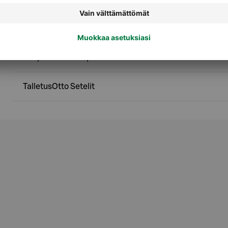
Palvelut
Ekopiste - Pullonpalautus
TalletusOtto Setelit