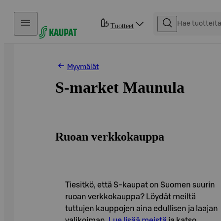
Hyppää sisältöön
Tuotteet
Myymälät
S-market Maunula
Ruoan verkkokauppa
Tiesitkö, että S-kaupat on Suomen suurin
ruoan verkkokauppa? Löydät meiltä
tuttujen kauppojen aina edullisen ja laajan
valikoiman.
Lue lisää meistä
ja katso