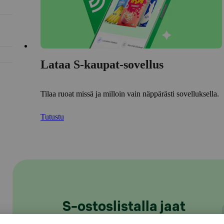
Lataa S-kaupat-sovellus
Tilaa ruoat missä ja milloin vain näppärästi sovelluksella.
Tutustu
S-ostoslistalla jaat
kauppareissusi tiedot