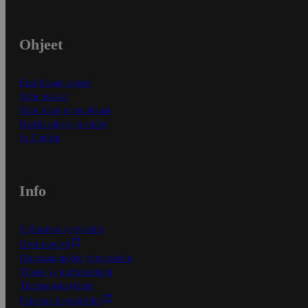
Ohjeet
Ensitilaajan ohjeet
Näin maksat
Näin tilaat ja muokkaat
Kaikki ohjeet ja vinkit
In English
Info
S-Business yrityksille
Oiva-raportit
Osuuskauppojen yhteystiedot
Tilaus- ja toimitusehdot
Tietosuojakäytäntö
Palvelun käyttöehdot