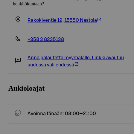
henkilökuntaan?
Rakokiventie 19, 15550 Nastola
+358 3 8235138
Anna palautetta myymälälle
,
Linkki avautuu
uudessa välilehdessä
Aukioloajat
Avoinna tänään: 08:00—21:00