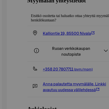
Myymälän yhteystiedot
Etsitkö osoitetta tai haluatko ottaa yhteyttä myymä
henkilökuntaan?
Kalliontie 19, 85500 Nivala
Ruoan verkkokaupan
noutopiste
+358 20 7807711
(pvm/mpm)
Anna palautetta myymälälle
,
Linkki
avautuu uudessa välilehdessä
Aukioloajat