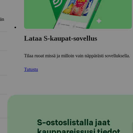
län
Lataa S-kaupat-sovellus
Tilaa ruoat missä ja milloin vain näppärästi sovelluksella.
Tutustu
S-ostoslistalla jaat
kauppareissusi tiedot