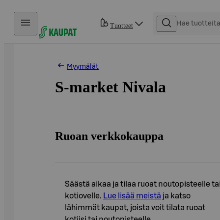
Hyppää sisältöön
Tuotteet
Myymälät
S-market Nivala
Ruoan verkkokauppa
Säästä aikaa ja tilaa ruoat noutopisteelle ta
kotiovelle.
Lue lisää meistä
ja katso
lähimmät kaupat, joista voit tilata ruoat
kotiisi tai noutopisteelle.