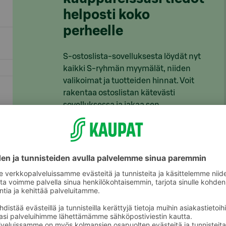
helposti koko
perheelle
S-ostoslista-sovelluksesta löydät nyt
kaikki S-ryhmän myymälät, niiden
valikoimat ja tuotteiden hinnat. Voit
rakentaa ostoslistan kätevästi
sovelluksessa ja jakaa sen
perheenjäsenille täydennettäväksi.
S-kaupat-ruokaverkkokaupassa voit
tehdä ostoslistasi
täällä
ja tilata ruoat
kotiin tai noutopisteelle.
Lataa S-ostoslista-sovellus