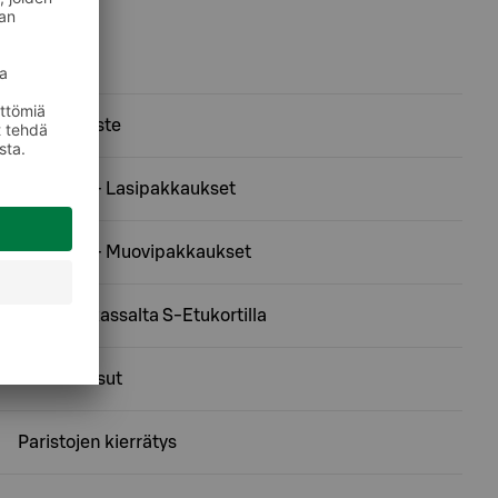
Asiointipiste
Ekopiste - Lasipakkaukset
Ekopiste - Muovipakkaukset
Käteistä kassalta S-Etukortilla
Nestekaasut
Paristojen kierrätys