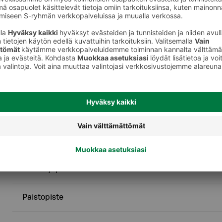
Palvelut
AsiakasWC
Ekopiste - Kartonkipakkaukset
Ekopiste - Metalli
Ekopiste - Pullonpalautus
Kierrätyspiste
Paistopiste