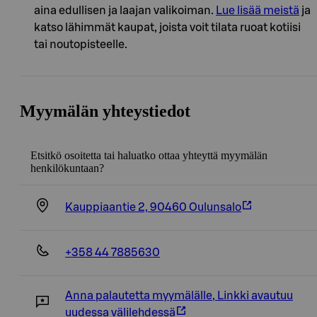
aina edullisen ja laajan valikoiman.
Lue lisää meistä
ja
katso lähimmät kaupat, joista voit tilata ruoat kotiisi
tai noutopisteelle.
Myymälän yhteystiedot
Etsitkö osoitetta tai haluatko ottaa yhteyttä myymälän
henkilökuntaan?
Kauppiaantie 2, 90460 Oulunsalo
+358 44 7885630
Anna palautetta myymälälle
,
Linkki avautuu
uudessa välilehdessä