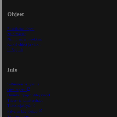
Ohjeet
Ensitilaajan ohjeet
Näin maksat
Näin tilaat ja muokkaat
Kaikki ohjeet ja vinkit
In English
Info
S-Business yrityksille
Oiva-raportit
Osuuskauppojen yhteystiedot
Tilaus- ja toimitusehdot
Tietosuojakäytäntö
Palvelun käyttöehdot
Saavutettavuus