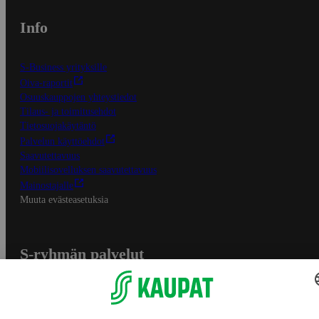
Info
S-Business yrityksille
Oiva-raportit
Osuuskauppojen yhteystiedot
Tilaus- ja toimitusehdot
Tietosuojakäytäntö
Palvelun käyttöehdot
Saavutettavuus
Mobiilisovelluksen saavutettavuus
Mainostajalle
Muuta evästeasetuksia
S-ryhmän palvelut
S-ryhmä
Asiakasomistajuus