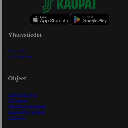
Yhteystiedot
Myymälät
Asiakaspalvelu
Ohjeet
Ensitilaajan ohjeet
Näin maksat
Näin tilaat ja muokkaat
Kaikki ohjeet ja vinkit
In English