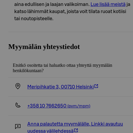
aina edullisen ja laajan valikoiman.
Lue lisää meistä
ja
katso lähimmät kaupat, joista voit tilata ruoat kotiisi
tai noutopisteelle.
Myymälän yhteystiedot
Etsitkö osoitetta tai haluatko ottaa yhteyttä myymälän
henkilökuntaan?
Meripihkatie 3, 00710 Helsinki
+358 10 7662650
(pvm/mpm)
Anna palautetta myymälälle
,
Linkki avautuu
uudessa välilehdessä