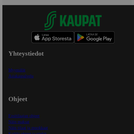
Yhteystiedot
Myymälät
Asiakaspalvelu
Ohjeet
Ensitilaajan ohjeet
Näin maksat
Näin tilaat ja muokkaat
Kaikki ohjeet ja vinkit