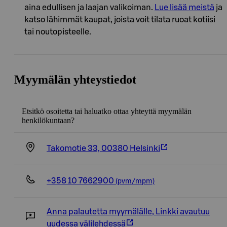
aina edullisen ja laajan valikoiman.
Lue lisää meistä
ja
katso lähimmät kaupat, joista voit tilata ruoat kotiisi
tai noutopisteelle.
Myymälän yhteystiedot
Etsitkö osoitetta tai haluatko ottaa yhteyttä myymälän
henkilökuntaan?
Takomotie 33, 00380 Helsinki
+358 10 7662900
(pvm/mpm)
Anna palautetta myymälälle
,
Linkki avautuu
uudessa välilehdessä