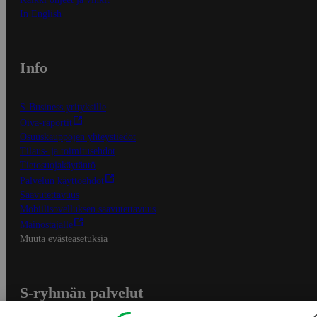
In English
Info
S-Business yrityksille
Oiva-raportit
Osuuskauppojen yhteystiedot
Tilaus- ja toimitusehdot
Tietosuojakäytäntö
Palvelun käyttöehdot
Saavutettavuus
Mobiilisovelluksen saavutettavuus
Mainostajalle
Muuta evästeasetuksia
S-ryhmän palvelut