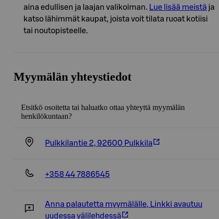
aina edullisen ja laajan valikoiman.
Lue lisää meistä
ja
katso lähimmät kaupat, joista voit tilata ruoat kotiisi
tai noutopisteelle.
Myymälän yhteystiedot
Etsitkö osoitetta tai haluatko ottaa yhteyttä myymälän
henkilökuntaan?
Pulkkilantie 2, 92600 Pulkkila
+358 44 7886545
Anna palautetta myymälälle
,
Linkki avautuu
uudessa välilehdessä