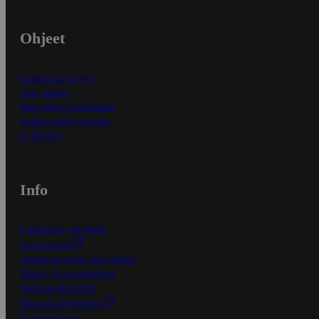
Ohjeet
Ensitilaajan ohjeet
Näin maksat
Näin tilaat ja muokkaat
Kaikki ohjeet ja vinkit
In English
Info
S-Business yrityksille
Oiva-raportit
Osuuskauppojen yhteystiedot
Tilaus- ja toimitusehdot
Tietosuojakäytäntö
Palvelun käyttöehdot
Saavutettavuus