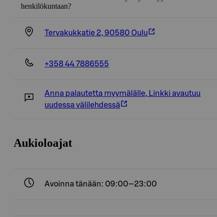
henkilökuntaan?
Tervakukkatie 2, 90580 Oulu
+358 44 7886555
Anna palautetta myymälälle
,
Linkki avautuu
uudessa välilehdessä
Aukioloajat
Avoinna tänään: 09:00—23:00