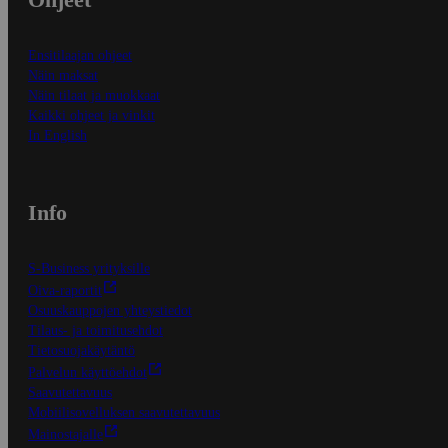
Ensitilaajan ohjeet
Näin maksat
Näin tilaat ja muokkaat
Kaikki ohjeet ja vinkit
In English
Info
S-Business yrityksille
Oiva-raportit
Osuuskauppojen yhteystiedot
Tilaus- ja toimitusehdot
Tietosuojakäytäntö
Palvelun käyttöehdot
Saavutettavuus
Mobiilisovelluksen saavutettavuus
Mainostajalle