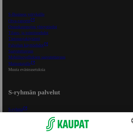
S-Business yrityksille
Oiva-raportit
Osuuskauppojen yhteystiedot
Tilaus- ja toimitusehdot
Tietosuojakäytäntö
Palvelun käyttöehdot
Saavutettavuus
Mobiilisovelluksen saavutettavuus
Mainostajalle
Muuta evästeasetuksia
S-ryhmän palvelut
S-ryhmä
Asiakasomistajuus
Yhteishyvä Ruoka -sovellus
S-ostoslista -sovellus