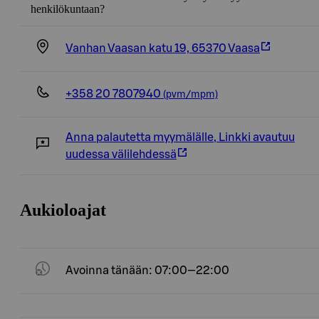
henkilökuntaan?
Vanhan Vaasan katu 19, 65370 Vaasa
+358 20 7807940
(pvm/mpm)
Anna palautetta myymälälle
,
Linkki avautuu
uudessa välilehdessä
Aukioloajat
Avoinna tänään: 07:00—22:00