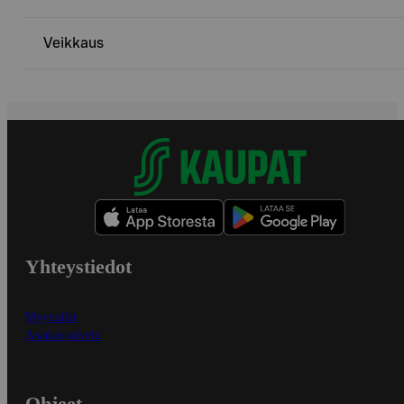
Veikkaus
Yhteystiedot
Myymälät
Asiakaspalvelu
Ohjeet