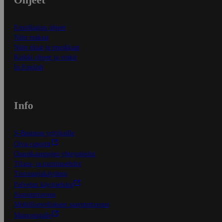
Ensitilaajan ohjeet
Näin maksat
Näin tilaat ja muokkaat
Kaikki ohjeet ja vinkit
In English
Info
S-Business yrityksille
Oiva-raportit
Osuuskauppojen yhteystiedot
Tilaus- ja toimitusehdot
Tietosuojakäytäntö
Palvelun käyttöehdot
Saavutettavuus
Mobiilisovelluksen saavutettavuus
Mainostajalle