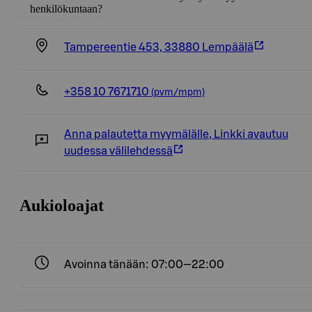
henkilökuntaan?
Tampereentie 453, 33880 Lempäälä
+358 10 7671710
(pvm/mpm)
Anna palautetta myymälälle
,
Linkki avautuu
uudessa välilehdessä
Aukioloajat
Avoinna tänään: 07:00—22:00