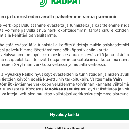
helposti koko
perheelle
S-ostoslista-sovelluksesta löydät nyt
kaikki S-ryhmän myymälät, niiden
valikoimat ja tuotteiden hinnat. Voit
rakentaa ostoslistan kätevästi
sovelluksessa ja jakaa sen
perheenjäsenille täydennettäväksi.
S-kaupat-ruokaverkkokaupassa voit
tehdä ostoslistasi
täällä
ja tilata ruoat
kotiin tai noutopisteelle.
Lataa S-ostoslista-sovellus