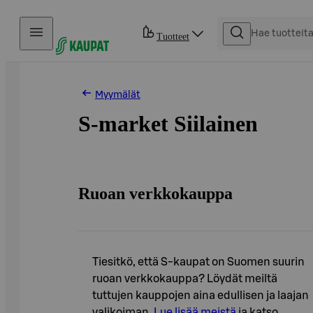
Hyppää sisältöön
Tuotteet
Myymälät
S-market Siilainen
Ruoan verkkokauppa
Tiesitkö, että S-kaupat on Suomen suurin
ruoan verkkokauppa? Löydät meiltä
tuttujen kauppojen aina edullisen ja laajan
valikoiman.
Lue lisää meistä
ja katso