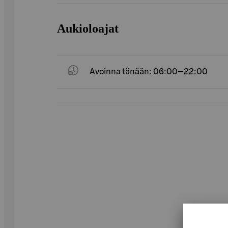
Aukioloajat
Avoinna tänään: 06:00—22:00