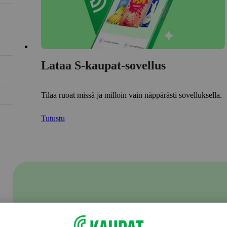
Lataa S-kaupat-sovellus
Tilaa ruoat missä ja milloin vain näppärästi sovelluksella.
Tutustu
S-ostoslistalla jaat
kauppareissusi tiedot