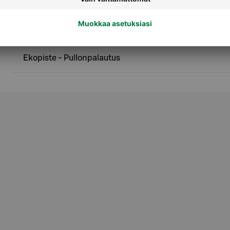
Palvelut
Ekopiste - Pullonpalautus