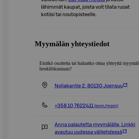
lähimmät kaupat, joista voit tilata ruoat
kotiisi tai noutopisteelle.
Myymälän yhteystiedot
Etsitkö osoitetta tai haluatko ottaa yhteyttä myymä
henkilökuntaan?
Noljakantie 2, 80130 Joensuu
+358 10 7622411
(pvm/mpm)
Anna palautetta myymälälle
,
Linkki
avautuu uudessa välilehdessä