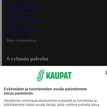
Oiva-raportit
Osuuskauppojen yhteystiedot
Tilaus- ja toimitusehdot
Tietosuojakäytäntö
Palvelun käyttöehdot
Saavutettavuus
Mobiilisovelluksen saavutettavuus
Mainostajalle
Muuta evästeasetuksia
S-ryhmän palvelut
S-ryhmä
Asiakasomistajuus
Yhteishyvä Ruoka -sovellus
S-ostoslista -sovellus
Prisma.fi
Sokos.fi
S-Pankki