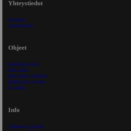
Yhteystiedot
Myymälät
Asiakaspalvelu
Ohjeet
Ensitilaajan ohjeet
Näin maksat
Näin tilaat ja muokkaat
Kaikki ohjeet ja vinkit
In English
Info
S-Business yrityksille