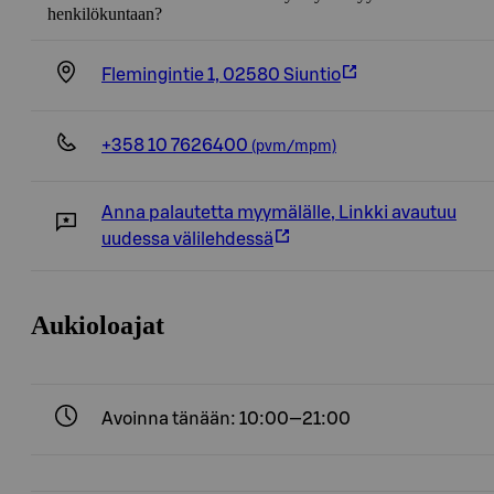
henkilökuntaan?
Flemingintie 1, 02580 Siuntio
+358 10 7626400
(pvm/mpm)
Anna palautetta myymälälle
,
Linkki avautuu
uudessa välilehdessä
Aukioloajat
Avoinna tänään: 10:00—21:00