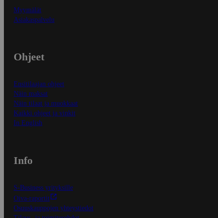
Myymälät
Asiakaspalvelu
Ohjeet
Ensitilaajan ohjeet
Näin maksat
Näin tilaat ja muokkaat
Kaikki ohjeet ja vinkit
In English
Info
S-Business yrityksille
Oiva-raportit
Osuuskauppojen yhteystiedot
Tilaus- ja toimitusehdot