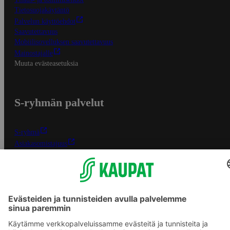
Tietosuojakäytäntö
Palvelun käyttöehdot
Saavutettavuus
Mobiilisovelluksen saavutettavuus
Mainostajalle
Muuta evästeasetuksia
S-ryhmän palvelut
S-ryhmä
Asiakasomistajuus
Yhteishyvä Ruoka -sovellus
S-ostoslista -sovellus
Prisma.fi
Sokos.fi
S-Pankki
Yhteishyvä
Sokos Hotels