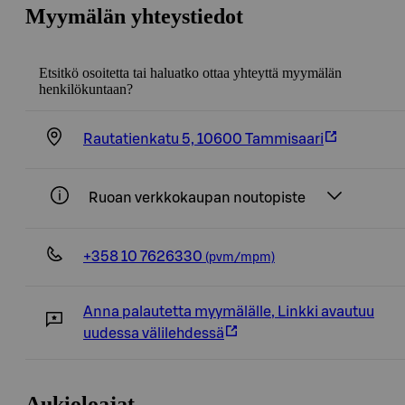
Myymälän yhteystiedot
Etsitkö osoitetta tai haluatko ottaa yhteyttä myymälän
henkilökuntaan?
Rautatienkatu 5, 10600 Tammisaari
Ruoan verkkokaupan noutopiste
+358 10 7626330
(pvm/mpm)
Anna palautetta myymälälle
,
Linkki avautuu
uudessa välilehdessä
Aukioloajat