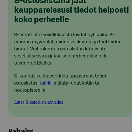
S-ostoslistalla jaat
kauppareissusi tiedot helposti
koko perheelle
S-ostoslista-sovelluksesta löydät nyt kaikki S-
ryhmän myymälät, niiden valikoimat ja tuotteiden
hinnat. Voit rakentaa ostoslistan kätevästi
sovelluksessa ja jakaa sen perheenjäsenille
täydennettäväksi.
S-kaupat-ruokaverkkokaupassa voit tehdä
ostoslistasi
täällä
ja tilata ruoat kotiin tai
noutopisteelle.
Lataa S-ostoslista-sovellus
Palvelut