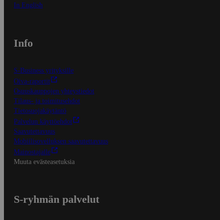
In English
Info
S-Business yrityksille
Oiva-raportit
Osuuskauppojen yhteystiedot
Tilaus- ja toimitusehdot
Tietosuojakäytäntö
Palvelun käyttöehdot
Saavutettavuus
Mobiilisovelluksen saavutettavuus
Mainostajalle
Muuta evästeasetuksia
S-ryhmän palvelut