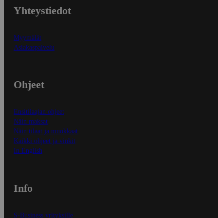
Yhteystiedot
Myymälät
Asiakaspalvelu
Ohjeet
Ensitilaajan ohjeet
Näin maksat
Näin tilaat ja muokkaat
Kaikki ohjeet ja vinkit
In English
Info
S-Business yrityksille