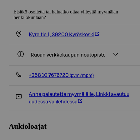
Etsitkö osoitetta tai haluatko ottaa yhteyttä myymälän
henkilökuntaan?
Kyreltie 1, 39200 Kyröskoski
Ruoan verkkokaupan noutopiste
+358 10 7676720
(pvm/mpm)
Anna palautetta myymälälle
,
Linkki avautuu
uudessa välilehdessä
Aukioloajat