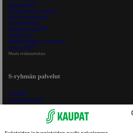
Oiva-raportit
Osuuskauppojen yhteystiedot
Tilaus- ja toimitusehdot
Tietosuojakäytäntö
Palvelun käyttöehdot
Saavutettavuus
Mobiilisovelluksen saavutettavuus
Mainostajalle
Muuta evästeasetuksia
S-ryhmän palvelut
S-ryhmä
Asiakasomistajuus
Yhteishyvä Ruoka -sovellus
S-ostoslista -sovellus
Prisma.fi
Sokos.fi
S-Pankki