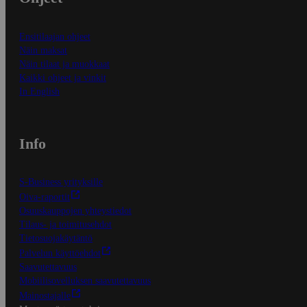
Ensitilaajan ohjeet
Näin maksat
Näin tilaat ja muokkaat
Kaikki ohjeet ja vinkit
In English
Info
S-Business yrityksille
Oiva-raportit
Osuuskauppojen yhteystiedot
Tilaus- ja toimitusehdot
Tietosuojakäytäntö
Palvelun käyttöehdot
Saavutettavuus
Mobiilisovelluksen saavutettavuus
Mainostajalle