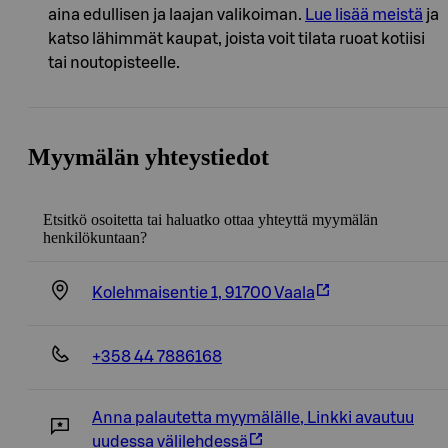
aina edullisen ja laajan valikoiman.
Lue lisää meistä
ja
katso lähimmät kaupat, joista voit tilata ruoat kotiisi
tai noutopisteelle.
Myymälän yhteystiedot
Etsitkö osoitetta tai haluatko ottaa yhteyttä myymälän
henkilökuntaan?
Kolehmaisentie 1, 91700 Vaala
+358 44 7886168
Anna palautetta myymälälle
,
Linkki avautuu
uudessa välilehdessä