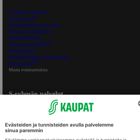
S-Business yrityksille
Oiva-raportit
Osuuskauppojen yhteystiedot
Tilaus- ja toimitusehdot
Tietosuojakäytäntö
Palvelun käyttöehdot
Saavutettavuus
Mobiilisovelluksen saavutettavuus
Mainostajalle
Muuta evästeasetuksia
S-ryhmän palvelut
S-ryhmä
Asiakasomistajuus
Yhteishyvä Ruoka -sovellus
S-ostoslista -sovellus
Prisma.fi