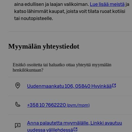
aina edullisen ja laajan valikoiman.
Lue lisää meistä
ja
katso lähimmät kaupat, joista voit tilata ruoat kotiisi
tai noutopisteelle.
Myymälän yhteystiedot
Etsitkö osoitetta tai haluatko ottaa yhteyttä myymälän
henkilökuntaan?
Uudenmaankatu 106, 05840 Hyvinkää
+358 10 7662220
(pvm/mpm)
Anna palautetta myymälälle
,
Linkki avautuu
uudessa välilehdessä