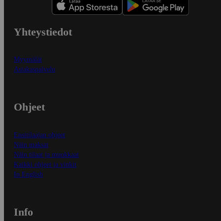
Yhteystiedot
Myymälät
Asiakaspalvelu
Ohjeet
Ensitilaajan ohjeet
Näin maksat
Näin tilaat ja muokkaat
Kaikki ohjeet ja vinkit
In English
Info