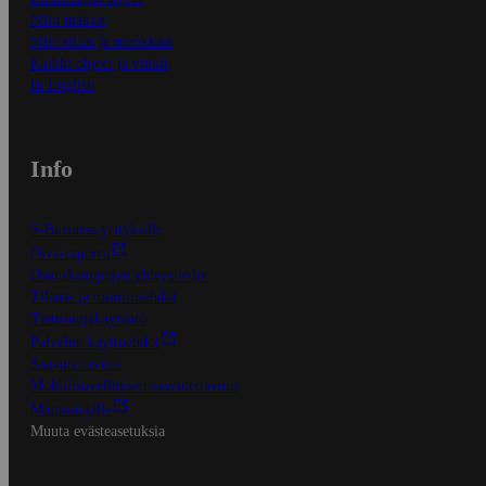
Näin maksat
Näin tilaat ja muokkaat
Kaikki ohjeet ja vinkit
In English
Info
S-Business yrityksille
Oiva-raportit
Osuuskauppojen yhteystiedot
Tilaus- ja toimitusehdot
Tietosuojakäytäntö
Palvelun käyttöehdot
Saavutettavuus
Mobiilisovelluksen saavutettavuus
Mainostajalle
Muuta evästeasetuksia