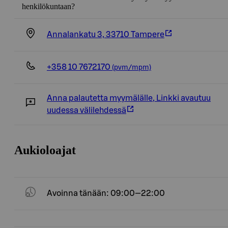
henkilökuntaan?
Annalankatu 3, 33710 Tampere
+358 10 7672170
(pvm/mpm)
Anna palautetta myymälälle
,
Linkki avautuu
uudessa välilehdessä
Aukioloajat
Avoinna tänään: 09:00—22:00