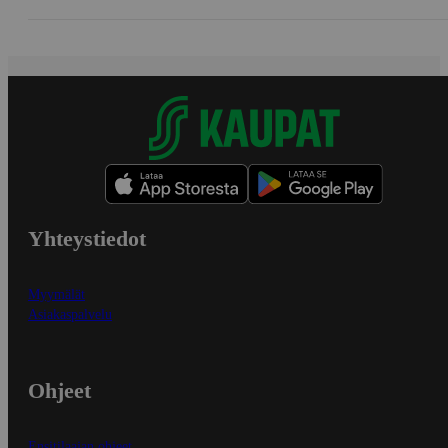
Yhteystiedot
Myymälät
Asiakaspalvelu
Ohjeet
Ensitilaajan ohjeet